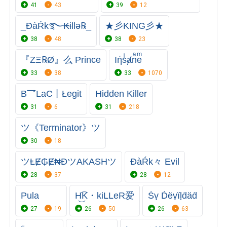
41
43
39
12
_ĐàŔk࿐₭ɨllǝ℞_
★彡KING彡★
38
48
38
23
『ZΞ℞Ø』么 Prince
Iήsͥⱥnͣeͫ
33
38
33
1070
B乛LaC丨Łegit
Hidden Killer
31
6
31
218
ツ《Terminator》ツ
30
18
ツⱠɆ₲Ɇ₦ĐツAKASHツ
ĐàŔk々 Evil
28
37
28
12
Pula
H͜͡K・kiLLeR爱
Ṡṿ Ḋëṿïḷḋäḋ
27
19
26
50
26
63