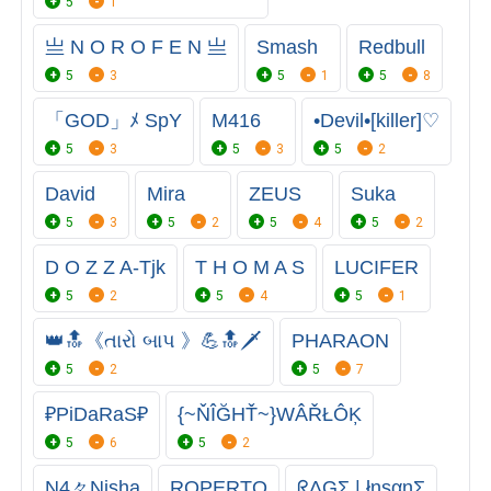
5
1
亗 N O R O F E N 亗
Smash
Redbull
5
3
5
1
5
8
「GOD」ﾒ SpY
M416
•Devil•[killer]♡
5
3
5
3
5
2
David
Mira
ZEUS
Suka
5
3
5
2
5
4
5
2
D O Z Z A-Tjk
T H O M A S
LUCIFER
5
2
5
4
5
1
👑🔝《તારો બાપ ‍‍‍‍‍》💪🔝🗡
PHARAON
5
2
5
7
₽PiDaRaS₽
{~ŇÎĞHŤ~}WÂŘŁÔĶ
5
6
5
2
N4々Nisha
ROPERTO
ᖇΔGΣ | łηsαηΣ