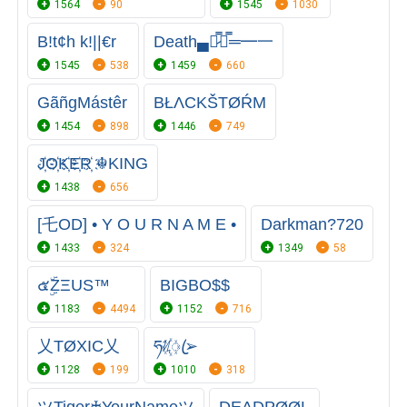
1564
90
1545
1030
B!t¢h k!||€r
Death▄︻̷̿┻̿═━一
1545
538
1459
660
GãñgMástêr
BŁΛCKŠTØŔM
1454
898
1446
749
J҉O҉K҉E҉R҉ ☬KING
1438
656
[乇OD] • Y O U R N A M E •
Darkman?720
1433
324
1349
58
๕ۣۜZΞUS™
BIGBO$$
1183
4494
1152
716
乂TØXIC乂
ཧᜰ꙰ꦿ➢
1128
199
1010
318