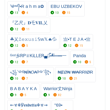
༄ᶦᶰᵈ᭄•R a h m a✿
EBU UZBEKOV
13
4
13
15
『乙尺』𝐃乇𝐕𝐈𝐋乂
12
11
☘︎乂𝚉𝚎𝚡𝚞𝚜𝚒𝕊𝕨𝕏🔥💦
亗•T E J A •亗
12
5
12
15
ᴳᵒᵈ乡ᏒᏢ♕ᏦᎥᏞᏞᎬᏒ▄︻̷̿┻̿═━一
Panda
12
7
10
5
꧁༺₦Ї₦ℑ₳༻꧂
₦ɆØ₦ ₩₳ɌɌƗØɌ
10
7
10
21
B A B A Y K A
Warrior丈Ninja
9
5
9
82
⇜☣☬℣𝖊𝖓𝖉𝖊𝖙𝖙𝖆☬☣⇝
°69•