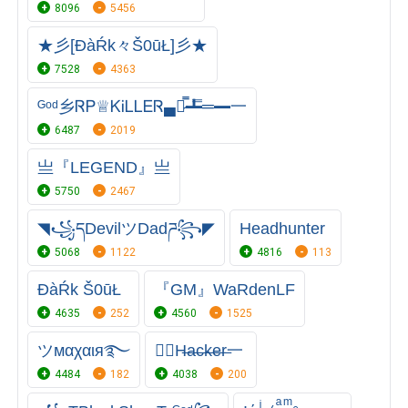
8096
5456
★彡[ĐàŔk々Š0ūŁ]彡★
7528
4363
ᴳᵒᵈ乡ᏒᏢ♕ᏦᎥᏞᏞᎬᏒ▄︻̷̿┻̿═━一
6487
2019
亗『LEGEND』亗
5750
2467
◥꧁དDevilツDadཌ꧂◤
Headhunter
5068
1122
4816
113
ĐàŔk Š0ūŁ
『GM』WaRdenLF
4635
252
4560
1525
ツмαχαιя࿐
㊙H̶a̶c̶k̶e̶r̶一
4484
182
4038
200