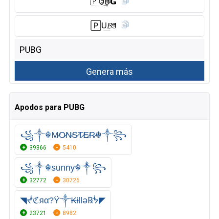
🇵 U҈B̥ͦ𝗚
🄿U͟𝓑ꁅ
Apodos para PUBG
꧁༒☬M̷O̷N̷S̷T̷E̷R̷☬༒꧂
39366
5410
꧁༒☬sunny☬༒꧂
32772
30726
◥ᖫℭяα?Ÿ༒₭ɨllǝ℞ᖭ◤
23721
8982