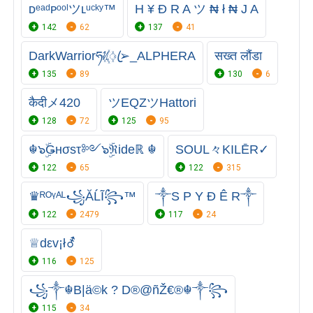
ᴅᵉᵃᵈᴘᵒᵒˡツʟᵘᶜᵏʸ™
H ¥ Đ R A ツ ₦ ł ₦ J A
142
62
137
41
DarkWarriorཧᜰ꙰ꦿ➢_ALPHERA
सख्त लौंडा
135
89
130
6
कैदीメ420
ツEQZツHattori
128
72
125
95
☬๖ۣۜǤнσsτ༻๖ۣۜℜideℝ ☬
SOUL々KILĒR✓
122
65
122
315
♛ᴿᴼᵞᴬᴸ꧁ĂĹĨ꧂™
༒S P Y Đ Ê R༒
122
2479
117
24
♕dεv¡ł⚦
116
125
꧁༒☬B|ä©k ? D®@ñŽ€®☬༒꧂
115
34