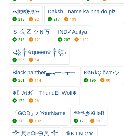
••J҉O҉K҉E҉R҉ ••
Daksh - name ka bna do plz ...
218
92
217
133
Ｓ 么 乙 ツＮ丂
IND✓Aditya
215
121
207
1122
꧁༒☬queen☬༒꧂
206
54
Black panther▄︻┻═┳一
ĐàRkÇlöwn•ツ
201
114
196
80
☬〖ℳℜ〗 ThundEr Wolf☬
179
26
「GOD」ﾒ YourName
ᴿᴼᵞᴬᴸ乡₭ɨllǝ℞
178
132
171
73
༒ 尺∈ᗩⱣ∋尺 ༒
♛K I N G♛