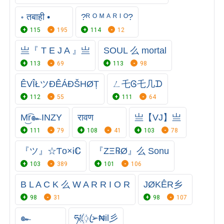
॰ तबाही •
?ᴿ ᴼ ᴹ ᴬ ᴿ ᴵ ᴼ?
115
195
114
12
亗『 T E J A 』亗
SOUL 么 mortal
113
69
113
98
ÊVÎŁツĐÊÁĐŠHØȚ
ㄥ乇Ꮆ乇几ᗪ
112
55
111
64
M͜͡r๛INZY
रावण
亗【VJ】亗
111
79
108
41
103
78
『ツ』☆Ƭo×Ꭵℂ
『ZΞ℞Ø』么 Sonu
103
389
101
106
B L A C K 么 W A R R I O R
JØKÊR乡
98
31
98
107
๛
ཧᜰ꙰ꦿ➢₦il彡