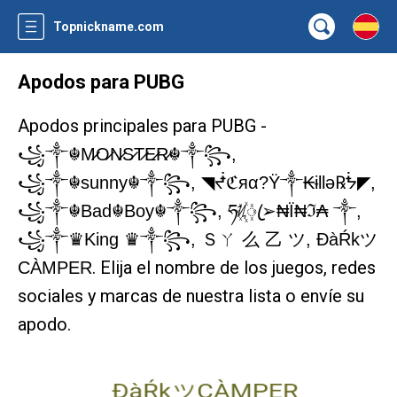
Topnickname.com
Apodos para PUBG
Apodos principales para PUBG -
꧁༒☬M̷O̷N̷S̷T̷E̷R̷☬༒꧂,
꧁༒☬sunny☬༒꧂, ◥ᖫℭяα?Ÿ༒₭ɨllǝ℞ᖭ◤,
꧁༒☬Bad☬Boy☬༒꧂, ཧᜰ꙰ꦿ➢₦Ї₦ℑ₳ ༒,
꧁༒♛King ♛༒꧂, Ｓㄚ 么 乙 ツ, ĐàŔkツ
. Elija el nombre de los juegos, redes
CÀMPER
sociales y marcas de nuestra lista o envíe su
apodo.