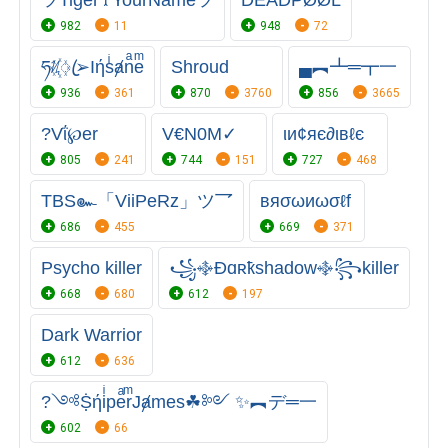
ツTiger♰YourNameツ
DEADPØØL
982
11
948
72
ཧᜰ꙰ꦿ➢Iήsͥⱥnͣeͫ
Shroud
▄︻┻═┳一
936
361
870
3760
856
3665
?Vΐ℘er
V€N0M✓
ιи¢яє∂ιвℓє
805
241
744
151
727
468
TBS๛「ViiPeRz」ツ乛
вяσωиωσℓf
686
455
669
371
Psycho killer
꧁࿇Ðɑʀҟshadow࿇꧂killer
668
680
612
197
Dark Warrior
612
636
?༺ṨήiͥpeͣrͫJⱥmes☘༻ ✨︻デ═一
602
66