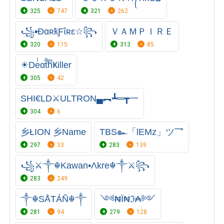
325
747
321
262
꧁▪ÐɑʀҟƑîʀɛ☆꧂
ＶＡＭＰＩＲＥ
320
115
313
85
☀DeͥαtͣhͫҜiller
305
42
SHI€LD⚔ULTRON▄︻┻═┳一
304
6
乡ŁION 乡Name
TBS๛「lEMz」ツ乛
297
33
283
139
꧁⚔️༒☬Kawan•Λkre☬༒⚔️꧂
283
249
༒☬SÅTÁÑ☬༒
༺₦Ї₦ℑ₳༻
281
94
279
128