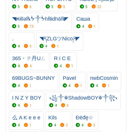
5
6
5
5
5
22
◥₭ɨllǝ℞ᖭ༒ᖭh℞ɨdhä℞◤
Саша
5
73
4
1
.
◥དZLGツNicoཌ◤
4
5
4
1
365・ㄗ丹Uㄥ
R i C E
4
4
4
1
69BUGS~BUNNY
Pavel
nwbCosmin
4
1
4
1
4
1
I N Z Y BOY
꧁༒☬ShadowBOY☬༒꧂
4
1
4
5
么 A K e e e
Kils
Đëđę☆
4
1
4
2
4
3