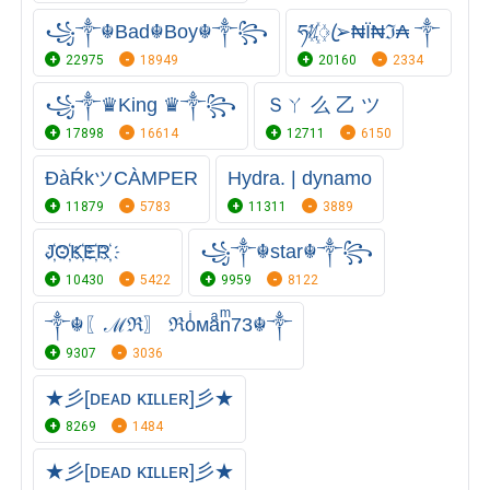
꧁༒☬Bad☬Boy☬༒꧂
ཧᜰ꙰ꦿ➢₦Ї₦ℑ₳ ༒
22975
18949
20160
2334
꧁༒♛King ♛༒꧂
Ｓㄚ 么 乙 ツ
17898
16614
12711
6150
ĐàŔkツCÀMPER
Hydra. | dynamo
11879
5783
11311
3889
J҉O҉K҉E҉R҉
꧁༒☬star☬༒꧂
10430
5422
9959
8122
༒☬〖ℳℜ〗 ℜoͥᴍaͣnͫ73☬༒
9307
3036
★彡[ᴅᴇᴀᴅ ᴋɪʟʟᴇʀ]彡★
8269
1484
★彡[ᴅᴇᴀᴅ ᴋɪʟʟᴇʀ]彡★