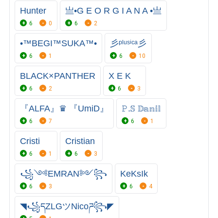
Hunter
亗•G E O R G I A N A •亗
6
0
6
2
•™BEGI™SUKA™•
彡ᵖˡᵘˢⁱᶜᵃ彡
6
1
6
10
BLACK×PANTHER
X E K
6
2
6
3
『ALFA』♛ 『UmiD』
𝙿.𝕊 𝔻𝕒𝕟𝕚𝕝
6
7
6
1
Cristi
Cristian
6
1
6
3
꧁༺EMRAN༻꧂
KeKsIk
6
3
6
4
◥꧁དZLGツNicoཌ꧂◤