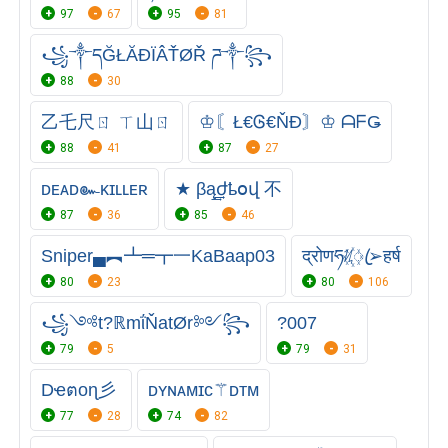
97
67
95
81
꧁༒དĞŁĂĐÏÂŤØŘ ཌ༒꧂
88
30
乙乇尺ㄖ ㄒ山ㄖ
♔〘Ł€Ꮆ€ŇĐ〙♔ ᗩᖴǤ
88
41
87
27
ᴅᴇᴀᴅ๛ᴋɪʟʟᴇʀ
★ βą͢͢͢ժҍօվ 不
87
36
85
46
Sniper▄︻┻═┳一KaBaap03
द्रोणཧᜰ꙰ꦿ➢हर्ष
80
23
80
106
꧁༺t?ℝmΐŇatØr༻꧂
?007
79
5
79
31
Dҽตoɳ彡
ᴅʏɴᴀᴍɪᴄ⚚ᴅᴛᴍ
77
28
74
82