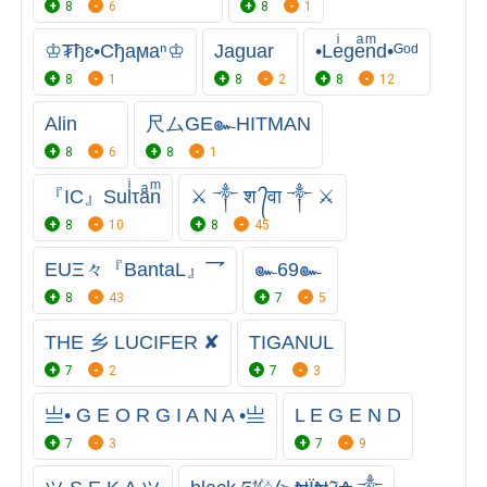
8
6
8
1
♔₮ђɛ•Cђaϻaⁿ♔
Jaguar
•Leͥgeͣnͫd•ᴳᵒᵈ
8
1
8
2
8
12
Alin
尺ムGE๛HITMAN
8
6
8
1
『IC』Sulͥτaͣnͫ
⚔️ ༒ श ᭄वा ༒ ⚔️
8
10
8
45
EUΞ々『BantaL』乛
๛69๛
8
43
7
5
THE 乡 LUCIFER ✘
TIGANUL
7
2
7
3
亗• G E O R G I A N A •亗
L E G E N D
7
3
7
9