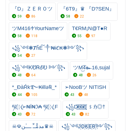
『D』ＺＥＲＯツ
『6T9』♛ 『D?SEN』
59
86
58
22
ツM416♰YourNameツ
T€RM¡N@T●R
58
118
55
97
꧁༺❃ȾȟE͠ ༒₦ɨℭ₭❃༻꧂
54
27
꧁༺ᏦᏬᏒᎴᎧ ༻꧂
ツM͜͡4๛16,sujal
48
64
48
26
*_ĐàŔk࿐₭ɨllǝ℞_*
➢NooBツ NITISH
44
105
43
48
ཧᜰ꙰ꦿ➢₦Ї₦ℑ₳ ཧᜰ꙰ꦿ F
꧁D̸͟͞e̸͟͞a̸͟͞ɖ ﹩ℌ◎†
43
72
43
82
☠︎☫مدمًّــًٓ ــــٰن♛☠︎
꧁༺J꙰O꙰K꙰E꙰R꙰༻꧂