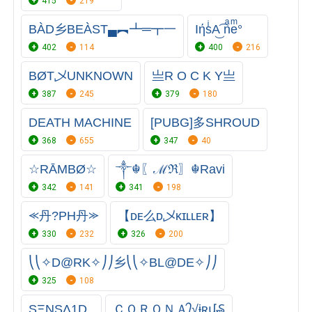
415
219
BÀD乡BEÀST▄︻┻═┳一
IήsͥA͜͡ nͣeͫ°
402
114
400
216
BØT乄UNKNOWN
亗R O C K Y亗
387
245
379
180
DEATH MACHINE
[PUBG]多SHROUD
368
655
347
40
☆RĀMBØ☆
༒☬〖ℳℜ〗☬Ravi
342
141
341
198
⪻丹?PH丹⪼
【ᴅᴇ么ᴅ乄ᴋɪʟʟᴇʀ】
330
232
326
200
⎝⎝✧D@RK✧⎠⎠乡⎝⎝✧BL@DE✧⎠⎠
325
108
SΞΝSΛ1D
ＣＯＲＯＮＡ᭄√ɨʀմ₷