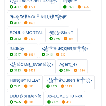
꧁•TBlackShouT•ᴳᵒᵈ꧂
Iήsͥⱥnͣeͫ°
4017
1771
3970
1465
◥꧁དℭ℟Åℤ¥༒₭ÏḼḼ℥℟ཌ꧂◤
3867
1632
SOUL々MORTAL
ཧᜰ꙰ꦿ➢ShozT
3822
9400
3793
3071
ßãđßóÿ
꧁༒☬ J҉O҉K҉E҉R҉ ☬༒꧂
3747
1894
3413
930
️꧁️☠️Շѧмѯ_️θѵэя☠️꧂
Agent_47
3123
2458
2984
1016
HuNg®¥ K¡LL€r
꧁༒♛Queen ♛༒꧂
2731
585
2479
1613
ĐØĐ彡pHØeNîx
Xx-DΞΛDSH0T-xX
2455
689
2376
439