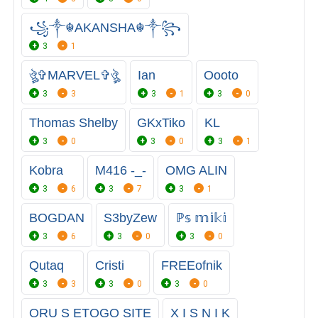
꧁༒☬AKANSHA☬༒꧂
3
1
ঔৣ✞MARVEL✞ঔৣ
Ian
Oooto
3
3
3
1
3
0
Thomas Shelby
GKxTiko
KL
3
0
3
0
3
1
Kobra
M416 -_-
OMG ALIN
3
6
3
7
3
1
BOGDAN
S3byZew
ℙ𝕤 𝕞𝕚𝕜𝕚
3
6
3
0
3
0
Qutaq
Cristi
FREEofnik
3
3
3
0
3
0
ORU S ETOGO SITE
X I S N I K