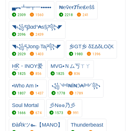
▄︻┻═┳一••••••
₦℮ṽ℮ɍȾȟ℮₤℮ŝŝ
2309
1560
2218
241
◥꧁དβαd°₳s§ཌ꧂◤
2096
2439
◥꧁དJong-Taཌ꧂◤
乡GT乡 δΣΔδLΟζK
2029
1403
1980
1396
H͜͡K・INOY爱
MVG•Ｎム丂ㄒㄚ
1825
856
1825
836
•Who Am I•
꧁༺₦Ї₦ℑ₳༻꧂
1807
1437
1778
1789
Soul Mortal
彡N๏๏乃彡
1666
674
1573
991
ĐàŔkツ๛【MANO】
Thunderbeast