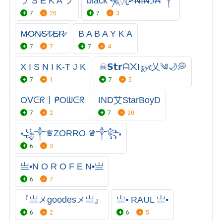
ツ S E K A ツ
black ཧᜰ꙰ꦿ➢₦Ї₦ℑ₳ ༒
7
20
7
3
M̷O̷N̷S̷T̷E̷R̷
B A B A Y K A
7
7
7
4
X I S N I K-T J K
☠︎︎𝗦𝘁𝗿ᗩ᙭I𝔃𝔂𝓽乂༄🌙💭
7
1
7
5
Oᐯᕮᖇ丨ᑭOᗯᕮᖇ
IND艾StarBoyD
7
2
7
20
꧁༒♛ZORRO ♛༒꧂
6
3
亗•N O R O F E N•亗
6
7
『亗メgoodesメ亗』
亗• RAUL 亗•
6
2
6
5