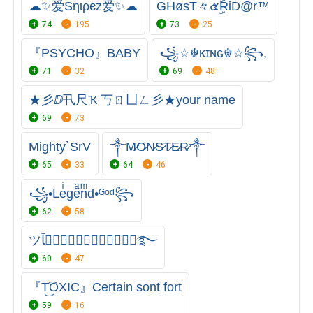
☁✨爱Sηιρєz爱✨☁
GHøsT々๕ۣۜRiD@r™
74
195
73
25
『PSYCHO』BABY
꧁☆☬κɪɴɢ☬☆꧂,
71
32
69
48
★彡ⅅ卂尺Ҡ 丂ㄖ凵ㄥ彡★your name
69
73
Mighty`SrV
༒M̷O̷N̷S̷T̷E̷R̷༒
65
33
64
46
꧁•Leͥgeͣnͫd•ᴳᵒᵈ꧂
62
58
ツجۣۗـۙوۣبۣۗـۙآ࿐
60
47
『T͜͡OXIC』Certain sont fort
59
16