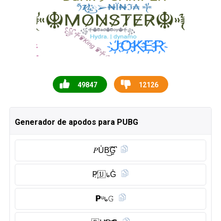
49847
12126
Generador de apodos para PUBG
𝑃U̾B͜͡G̺͆
P҉🇺 ᥇G̾
𝗣ᵘ᥇𝙶