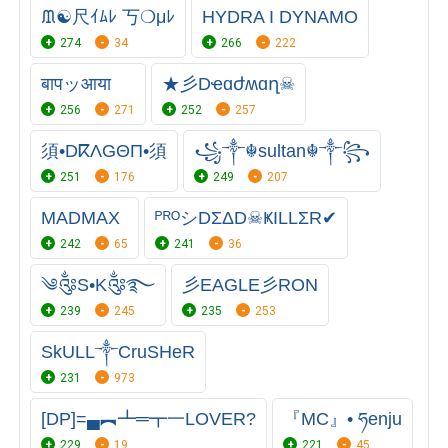
ᙢ☯尺ｲﾑﾚ 丂❍μﾚ
HYDRA I DYNAMO
274
34
266
222
बापッआया
★彡Dҽɑժʍɑղ☠
256
271
252
257
須•DⴽΛGΘΠ•須
꧁༒☬sultan☬༒꧂
251
176
249
207
MADMAX
ᴾᴿᴼシDΣΔD☠ҜILLΣR✔
242
65
241
36
༄༂S•K༂࿐
彡EAGLE彡RON
239
245
235
253
SkULL༒CruSHeR
231
973
[DP]=▄︻┻═┳一LOVER?
『MC』• ཧenju
229
19
221
45