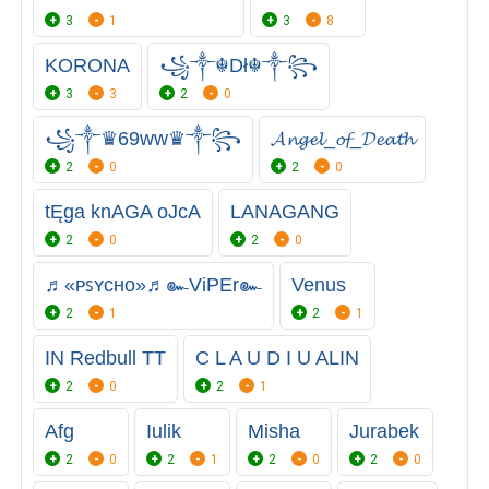
3
1
3
8
KORONA
꧁༒☬Dł☬༒꧂
3
3
2
0
꧁༒♛69ww♛༒꧂
𝓐𝓷𝓰𝓮𝓵_𝓸𝓯_𝓓𝓮𝓪𝓽𝓱
2
0
2
0
tĘga knAGA oJcA
LANAGANG
2
0
2
0
♬«ᴘꜱʏᴄʜᴏ»♬๛ViPEr๛
Venus
2
1
2
1
IN Redbull TT
C L A U D I U ALIN
2
0
2
1
Afg
Iulik
Misha
Jurabek
2
0
2
1
2
0
2
0