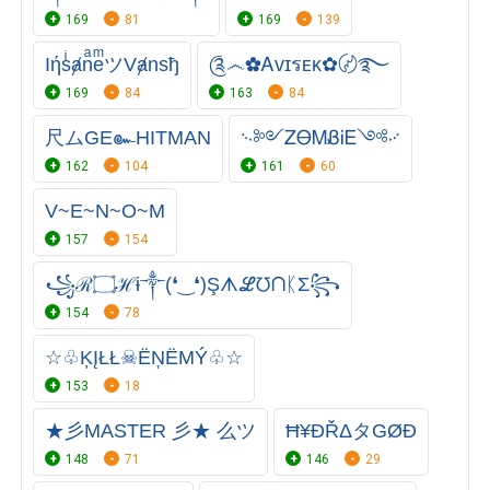
169
81
169
139
IήsͥⱥnͣeͫツVⱥnsђ
༊෴✿Ꭺᴠɪรᴇᴋ✿〄࿐
169
84
163
84
尺ムGE๛HITMAN
࿙༻ᏃᎾᎷᏰᎥᎬ༺࿚
162
104
161
60
V~E~N~O~M
157
154
꧁ℛ۝ℋɨ༒(❛‿❛)Şᗑℒ℧ᑎᛕΣ꧂
154
78
☆♧ĶĮŁŁ☠ËŅËMÝ♧☆
153
18
★彡MASTER 彡★ 么ツ
Ħ¥ĐŘΔタGØĐ
148
71
146
29