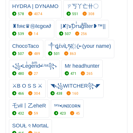
HYDRA | DYNAMO
ㄗ丂丫亡卄〇
578
4074
551
308
♜fιяє♛㉺ℓєgєи∂
|✘|๖ۣۜƊrͥนgͣsͫter❥™||
539
14
507
256
ChocoTaco
༒ȡένίĻཧᜰ꙰ꦿ➢(your name)
507
489
501
863
꧁•Leͥgeͣnͫd•ᴸⁱˢᵃ꧂
Mr headhunter
480
27
471
265
⚔️B O S S ⚔️
◥꧁WITCHER꧂◤
466
304
438
160
乇vil丨乙eheR
ˢˣᵞ•ᴜɴɪᴄᴏʀɴ
432
59
423
45
SOUŁ々MortaL