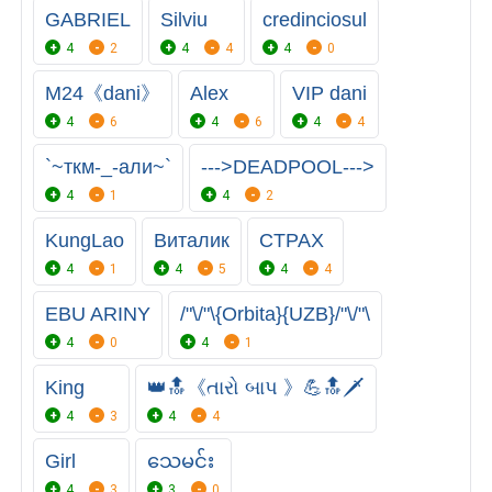
GABRIEL
Silviu
credinciosul
4
2
4
4
4
0
M24《dani》
Alex
VIP dani
4
6
4
6
4
4
`~ткм-_-али~`
--->DEADPOOL--->
4
1
4
2
KungLao
Виталик
CTPAX
4
1
4
5
4
4
EBU ARINY
/"\/"\{Orbita}{UZB}/"\/"\
4
0
4
1
King
👑🔝《તારો બાપ ‍‍‍‍‍》💪🔝🗡
4
3
4
4
Girl
သေမင်း
4
3
3
0