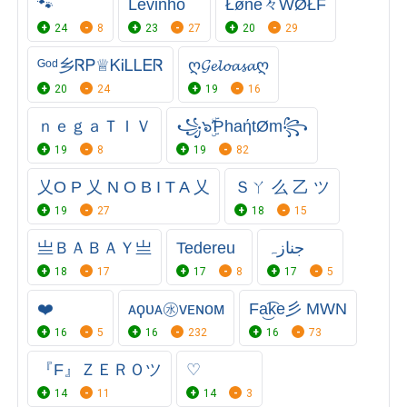
🐾
Levinho
Łøne々WØŁF
24
8
23
27
20
29
ᴳᵒᵈ乡ᏒᏢ♕ᏦᎥᏞᏞᎬᏒ
ღ𝓖𝓮𝓵𝓸𝓪𝓼𝓪ღ
20
24
19
16
ｎｅｇａＴＩＶ
꧁๖ۣۜƤhaήtØm꧂
19
8
19
82
乂O P 乂 N O B I T A 乂
Ｓㄚ 么 乙 ツ
19
27
18
15
亗ＢＡＢＡＹ亗
Tedereu
جنازہ
18
17
17
8
17
5
❤️
ᴀϙᴜᴀ㊌ᴠᴇɴᴏᴍ
Fa͜͡ke彡 MWN
16
5
16
232
16
73
『F』ＺＥＲＯツ
♡
14
11
14
3