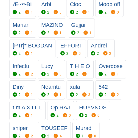
Æ~≈•BĪ
Arbi
Cioc
Moob off
2
1
2
0
2
1
2
0
Marian
MAZINO
Gujjar
2
1
2
1
2
1
[PTr]* BOGDAN
EFFORT
Andrei
2
1
2
0
2
2
Infectu
Lucy
T H E O
Overdose
2
2
2
0
2
1
2
1
Diny
Neamtu
xula
542
2
1
2
1
2
3
2
2
t m A X I L L
Op RAJ
HUYVNOS
2
1
2
0
2
0
sniper
TOUSEEF
Murad
2
2
2
4
1
0