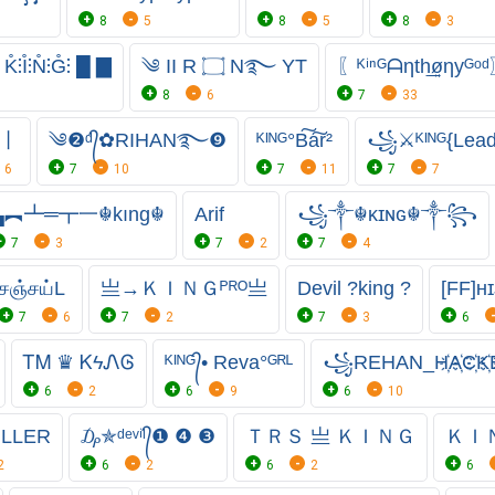
8
5
8
5
8
3
⫶I̊⫶N̊⫶G̊⫶ █ ▇
༄ II R ۝ N࿐ YT
〖ᴷⁱⁿᴳᗩηth͢͢͢øηyᴳᵒ
8
6
7
33
丨
༄❷ᵈ᭄✿RIHAN࿐❾
ᴷᴵᴺᴳ°B͠a͠r²
꧁⚔ᴷᴵᴺᴳ{Lea
6
7
10
7
11
7
7
▄︻┻═┳一☬kıng☬
Arif
꧁༒☬κɪɴɢ☬༒꧂
7
3
7
2
7
4
சஞ்சய்L
亗→ＫＩＮＧᴾᴿᴼ亗
Devil ?king ?
[FF]ʜ
7
6
7
2
7
3
6
ᎢᎷ ♛ ᏦϟᏁᎶ
ᴷᴵᴺᴳ᭄• Reva°ᴳᴿᴸ
꧁REHAN_H҉A҉C҉K҉
6
2
6
9
6
10
ILLER
₯⁣✯ᵈᵉᵛⁱˡ᭄❶ ❹ ❸
ＴＲＳ 亗 ＫＩＮＧ
ＫＩＮ
2
6
2
6
2
6