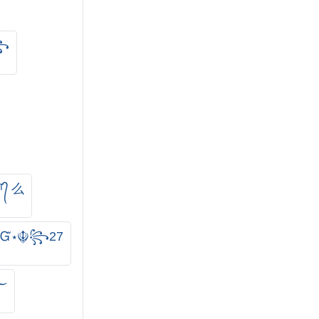
₳꧂
ᵀ᭄ 么
ᏁᏳ⋆☬꧂27
࿐