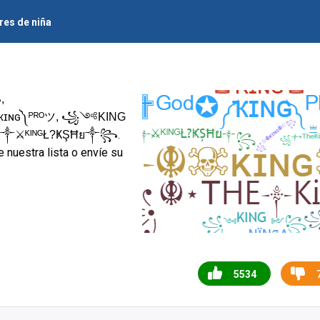
es de niña
,
ɪɴɢ༽ᴾᴿᴼツ, ꧁༺KING
.
༒⚔ᴷᴵᴺᴳŁ?ҜŞĦย༒꧂
 nuestra lista o envíe su
5534