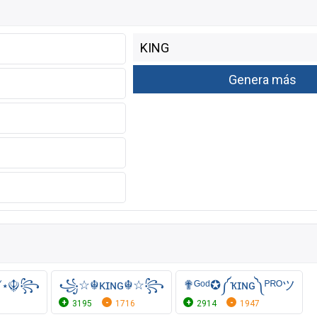
Ᏻ⋆☬꧂
꧁☆☬κɪɴɢ☬☆꧂
✟ᴳᵒᵈ✪༼ҡɪɴɢ༽ᴾᴿᴼツ
3195
1716
2914
1947