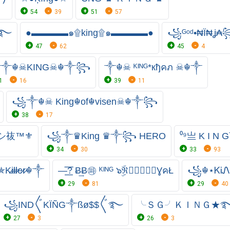
54
39
51
57
༆࿐
●▬▬▬▬๑۩king۩๑▬▬▬▬●
꧁ᴳᵒᵈ•₦Ї₦ʝ
47
62
45
4
༒☬☠KING☠︎☬༒꧂
༒☬☠ ᴷᴵᴺᴳ*кђคภ ☠☬༒
1
16
39
11
꧁༒☬☠ King☬of☬visen☠☬༒꧂
38
17
⎯シ鿆™⚜
꧁༒♛King ♛༒꧂ HERO
⁰⁹亗 K I N G
34
30
33
93
i̷l̷l̷e̷r̷☬༒
—͟͟͞͞? Ƀ͢Ƀ㉺ ᴷᴵᴺᴳ ๖ۣۜℜꫀ⃝⃟⃠⃘ƔคŁ
꧁☬⋆ᏦᎥ
29
81
29
40
꧁IND〲KÏÑG༒ßø$$〲࿐
╰ＳＧ╯ＫＩＮＧ★
27
3
26
3