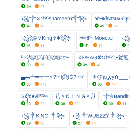
54
47
꧁༒⚔ᴷᴵᴺᴳshameer6༒꧂
♛Hᴋ᭄Nɪꜱʜᴀɴ
49
46
49
52
꧁ঔৣ☬✞King✞☬ঔৣ꧂
ᵏᶤᶰᵍ࿐Mᴏɴᴏᴊɪᴛ
꧁
41
33
41
31
4
ᴷᶦᶰᵍ᭄ⓀⒾⓈⒽⒶⓃ࿐
⚔ÐЯΔĢ✘Ώ༻⊱從迎
39
65
39
41
▄︻┻═┳一⚡?☞ĶÎŅĞ?☜⚡
⚜◊Ƒⱥȵçɏ✿⎯⎯
35
178
35
47
Sᴋ᭄devilᴮᴼˢˢ
⎝⎝✧ＫＩＮＧ✧⎠⎠
༒☬Bandit✯K̷
33
20
30
39
30
11
꧁༒KiNG ༒꧂
꧁༒WUEZZY༒꧂
29
10
27
16