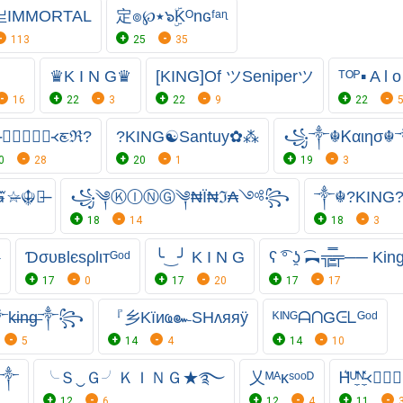
亗IMMORTAL
定๏℘٭๖ۣۜKᴼnɢᶠᵃᶯ
113
25
35
♛K I N G♛
[KING]Of ツSeniperツ
ᵀᴼᴾ▪ A l 
16
22
3
22
9
22
᚛࿌⃝⃠⃟⃚᚜ᤇℜ?
?KING☯︎Santuy✿⁂
꧁༒☬Ꮶαιησ
0
28
20
1
19
3
̶Ᏻ̶☆̶☬̶꧂̶
꧁༆ⓀⒾⓃⒼ༆₦Ї₦ℑ₳༺꧂
༒☬?KING
18
14
18
3
ᵃ
Ɗσυвlєsρlιтᴳᵒᵈ
╰‿╯ K I N G
ʕ ͡° ʖ̯ ͡︻╦̵̵͇̿̿̿̿╤── K
17
0
17
20
17
17
̶i̶n̶g̶༒꧂
『乡Kїиҩ๛SHʌяяÿ
ᴷᴵᴺᴳᗩᑎGᕮᒪᴳᵒᵈ
5
14
4
14
10
ɢ༒
╰Ｓ‿Ｇ╯ㅤＫＩＮＧ★࿐
乂ᴹᴬκˢᵒᵒᴰ
Ꮋ͛ᵁ̼̽ᴺ̼̽᚜ᚸ⃝⃘⃟
12
6
12
4
11