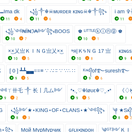
⑉Ima dk
꧁༒☬☠ᴍᴜʀᴅᴇʀ κɪɴɢ☠︎☬༒꧂
i am ✞ঔ
11
4
11
6
11
꧁༺₦Ї₦ℑ₳༻꧂BOOS
♚ ᴸᴵᵀᵀᴸᴱⓚⓘⓝⓖ ♚
10
7
10
1
×͜×乂亗ＫＩＮＧ亗乂×͜×
ᶰя|ＫϟＮＧ 17 亗
κɪɴɢ
10
5
10
8
9
⚔
[ 0 ] ┻┻▄▄==≡ ∵ ∴∷∶ ∵ ∵∴ ∷
ᴷᶦᶰᵍ᭄of࿐suresh࿐
9
5
9
6
༺ㄒ卄乇 ༒ ⻓丨几ム༻
*•.¸♡☬løυε☬♡¸.•*
《♢Ķ
9
2
9
5
8
G
꧁༻★⋆KING⋆OF⋆CLANS⋆★༺꧂
༆ ★Sᴋ
8
3
8
2
an⋆꧂
Мой МурМурчик
ɢꜰʟx•ɪɴᴅᴏʜ
༄ᴳᵀ༻ＫＩ