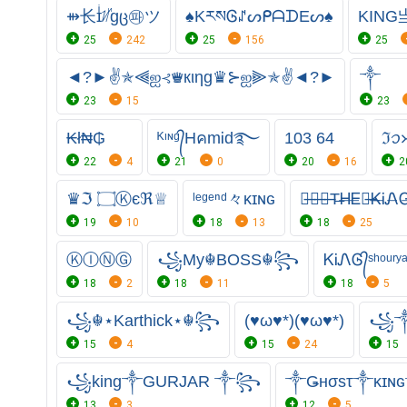
⇻长ɪͥᜬꙵgც㉺ツ
♠KརསᎶꁴᔕᑭᗩᗪEᔕ♠
KING
25
242
25
156
25
◄?►✌✯⫷ஐ⊰♛кιηg♛⊱ஐ⫸✯✌◄?►
༒
23
15
23
₭ł₦₲
ᴷᶦᶰᵍ᭄HคmᎥd࿐
103 64
ℑꪫ
22
4
21
0
20
16
2
♛ℑ ۝Ⓚєℜ♕
ˡᵉᵍᵉⁿᵈ々κɪɴɢ
꧁̶☬̶☆̶Т̶Ꮋ̶Ꭼ̶༒̶Ꮶ̶Ꭵ̶Ꮑ
19
10
18
13
18
25
ⓀⒾⓃⒼ
꧁My☬BOSS☬꧂
ᏦᎥᏁᎶ᭄ˢʰᵒᵘʳʸ
18
2
18
11
18
5
꧁☬⋆Karthick⋆☬꧂
(♥ω♥*)(♥ω♥*)
꧁༒k
15
4
15
24
15
꧁king༒GURJAR ༒꧂
༒Ǥнσsτ༒ᴋɪɴ
13
3
12
5