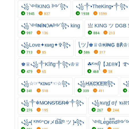
꧁༺KING ༻꧂
꧁༒•TheKing•༒꧂
1945
837
1938
1599
꧁༺₦Ї₦ℑ₳༻꧂ king
亗 KING ツ DGB
997
136
884
213
꧁Love✦кιиg✦✞꧂
⎝ツ⎠♚♕♔₭ł₦₲ ฿℟
713
85
586
317
♚♕꧁༒Kîñg༒꧂♔♕
☘ᴷᶦᶰᵍ᭄【J£®¥】
479
65
468
58
꧁☆☞*κɪɴɢ*☜☆꧂
꧁H҉A҉C҉K҉E҉R҉꧂
꧁
341
518
339
411
꧁༒☬M̷O̷N̷S̷T̷E̷R̷☬༒꧂
꧁ҡเɳɠ σƒ ҡเ
276
195
267
244
꧁•[ ᴷᴵᴺᴳ°OғメB͠a͠r² ツ ]•꧂
༺Leͥgeͣnͫd༻ᴳ