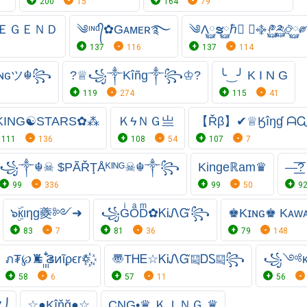
200
15
164
79
ＥＧＥＮＤ
༄ᶦᶰᵈ᭄✿Gᴀᴍᴇʀ࿐
༄Λ࿆ຮ࿆ℏ࿆ ✘࿇༲࿆༫࿆࿂࿆༗
137
116
137
114
ɪɴɢツ☬꧂
?♕꧁༒Kîñg༒꧂♔?
╰‿╯ K I N G
119
274
115
41
KING☯︎STARS✿⁂
ＫϟＮＧ亗
【Řβ】✔♕⁣⁣Ӄîŋɠ ᗩᏩ
111
136
108
54
107
7
꧁༒☬☠ $PÃŘŢÅᴷᴵᴺᴳ☠︎☬༒꧂
Kingeℝam♛
—͟͟͞͞?
99
336
99
50
9
๖ۣۜкιηg夔༻➜
꧁GͥOͣDͫ✿ᏦᎥᏁᏳ꧂
♚Kɪɴɢ♚ Kᴀᴡᴀ
83
7
81
36
79
148
ภ₮℘♜ ꙲꙲Ϩͷῖϼϵr꥟꙰꙰,
〠ТᎻᎬ☆ᏦᎥᏁᏳ༕ᎠᏚ༕꧂
꧁༺ᴋɪ
58
6
57
11
56
⎠
☆●Ķîňğ●☆
CNG•♛ ＫＩＮＧ ♛