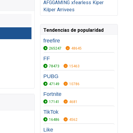
AFGGAMING
xfearless
Kiper
Kilper
Arrivees
Tendencias de popularidad
freefire
265247
48645
FF
78473
15463
PUBG
47149
10786
Fortnite
17141
4681
TikTok
16486
4562
Like