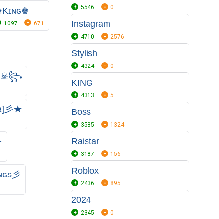
5546
0
♚Kɪɴɢ♚
Instagram
1097
671
4710
2576
Stylish
4324
0
ℛ☠︎꧂
KING
4313
5
ᴇʀ]彡★
Boss
3585
1324
Raistar
࿐
3187
156
Roblox
ɪɴɢs彡
2436
895
2024
2345
0