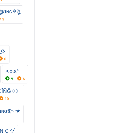
ৣκɪɴɢ✞ঔৣ
3
s彡
0
ᴘ.ᴏ.s°
9
6
ÎŇĞ♢》
10
᭄ɪɴɢ࿐★
ＮＧヅ