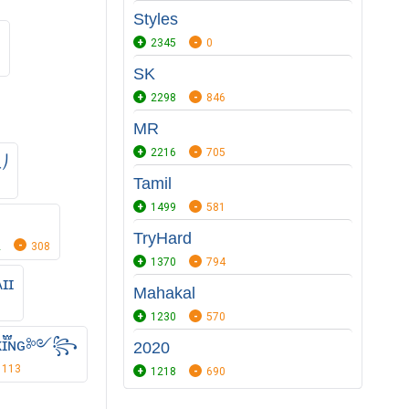
Styles
2345
0
SK
2298
846
MR
2216
705
⎠
Tamil
1499
581
TryHard
2
308
1370
794
ɪɪ
Mahakal
1230
570
፝֟ɴɢ༻꧂
2020
113
1218
690