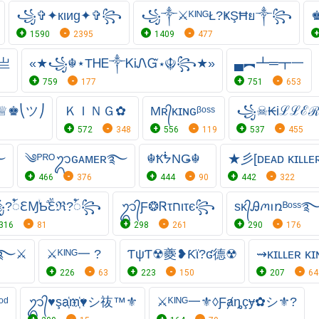
꧁✞✦кιиg✦✞꧂
꧁༒⚔ᴷᴵᴺᴳŁ?ҜŞĦย༒꧂
1590
2395
1409
477
 亗
«★꧁☬⋆ТᎻᎬ༒ᏦᎥᏁᏳ⋆☬꧂★»
▄︻┻═┳一
759
177
751
653
♔♕♚⎝ツ⎠
ＫＩＮＧ✿
Mʀ᭄κɪɴɢᵝᵒˢˢ
꧁☠︎₭iℒℒℰ
572
348
556
119
537
455
࿐
༄ᴾᴿᴼᬊɢᴀᴍᴇʀ࿐
☬ҞᖭNǤ☬
★彡[ᴅᴇᴀᴅ ᴋɪʟʟ
466
376
444
90
442
322
?ꪳℇⱮꙶƄⷶℇⷨℜ?ꪳ꧂
ᬊ᭄Ƒ❂Ꮢτחιτє꧂
sᴋ᭄Ꭿꪔꪱռᴮᵒˢˢ
316
81
298
261
290
176
ℓℓ࿐⚔
⚔ᴷᴵᴺᴳ一 ?
ƬψƬ☢夔❥Ƙϊ?ʛ德☢
⇝ᴋɪʟʟᴇʀ κ
226
63
223
150
207
64
ᵒᵈ
ᬊ᭄♥şa҉m҉♥シ鿆™⚜
⚔ᴷᴵᴺᴳ一⚜◊Ƒⱥȵçɏ✿シ⚜?