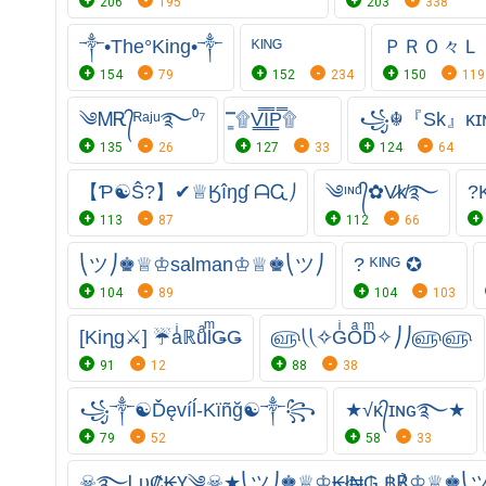
206
195
203
338
༒•The°King•༒
ᴷᴵᴺᴳ
ＰＲＯ々Ｌ
154
79
152
234
150
119
༄ᎷᎡ᭄ᴿᵃʲᵘ࿐⁰⁷
۩͇̿V͇̿I͇̿P͇̿۩
꧁☬『Sk』κ
135
26
127
33
124
64
【Ƥ☯Ŝ?】✔♕⁣⁣Ӄîŋɠ ᗩᏩ⎠
༄ᶦᶰᵈ᭄✿V̷k̸࿐
?
113
87
112
66
⎝ツ⎠♚♕♔salman♔♕♚⎝ツ⎠
? ᴷᴵᴺᴳ ✪
104
89
104
103
[Kiղg⚔] ☔aͥℝuͣlͫǤǤ
௵⎝⎝✧GͥOͣDͫ✧⎠⎠௵௵
91
12
88
38
꧁༒☯️Ďęvíĺ-Kïñğ☯️༒꧂
★√ᴋ᭄ɪɴɢ࿐★
79
52
58
33
☠࿐Ꮮᴜ₡₭Ү༆☠★⎝ツ⎠♚♕♔₭ł₦₲ ฿℟♔♕♚⎝ツ