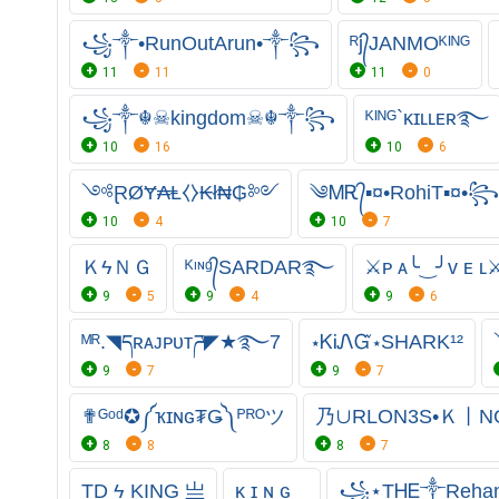
꧁༒•RunOutArun•༒꧂
ᴿj᭄JANMOᴷᴵᴺᴳ
11
11
11
0
꧁༒☬☠kingdom☠︎☬༒꧂
ᴷᴵᴺᴳ`ᴋɪʟʟᴇʀ࿐
10
16
10
6
༺ⱤØɎ₳Ⱡ⧼⧽₭ł₦₲༻
༄ᎷᎡ᭄▪︎¤•RohiT▪︎¤•꧂
10
4
10
7
ＫϟＮＧ
ᴷᶦᶰᵍ᭄SARDAR࿐
⚔ᴘ ᴀ╰‿╯ᴠ ᴇ ʟ
9
5
9
4
9
6
ᴹᴿ.◥དʀᴀᴊᴘᴜᴛཌ◤★࿐7
⋆ᏦᎥᏁᏳ⋆SHARK¹²
9
7
9
7
✟ᴳᵒᵈ✪༼ҡɪɴɢ₮Ǥ༽ᴾᴿᴼツ
乃∪RLON3S•Ｋ丨N
8
8
8
7
TD ϟ KING 亗
ᴋ ɪ ɴ ɢ
꧁⋆ТᎻᎬ༒Reh