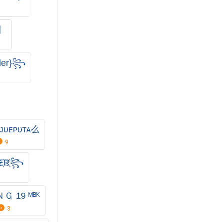
ᵈ〗
der}꧂
ɪᴊᴜᴇᴘᴜᴛᴀ么
9
E҉R҉꧂
Ｇ 19 ᴹᴮᴷ
3