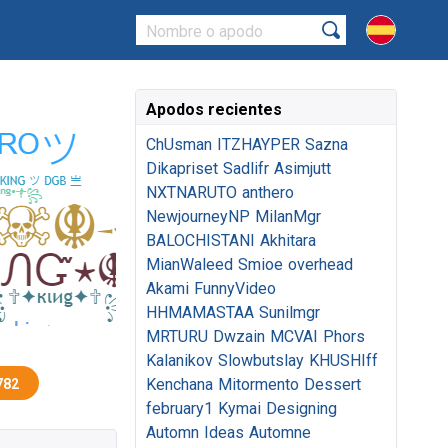
Apodos recientes
ChUsman
ITZHAYPER
Sazna
Dikapriset
Sadlifr
Asimjutt
NXTNARUTO
anthero
NewjourneyNP
MilanMgr
BALOCHISTANI
Akhitara
MianWaleed
Smioe
overhead
Akami
FunnyVideo
HHMAMASTAA
Sunilmgr
MRTURU
Dwzain
MCVAI
Phors
Kalanikov
Slowbutslay
KHUSHIff
Kenchana
Mitormento
Dessert
782
february1
Kymai
Designing
Automn
Ideas
Automne