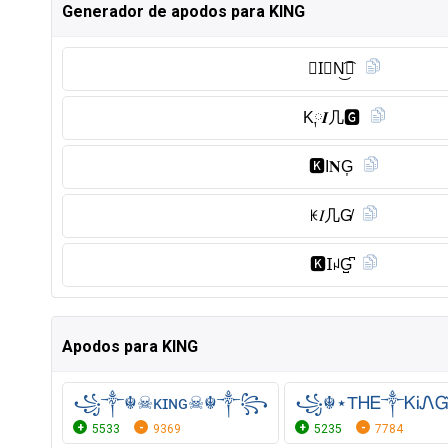
Generador de apodos para KING
🅚︎I⃠N͜͡𝙂
K༙𝑰几🅶︎
🅺︎I𝐍G͎
ꀘ𝐼几G̸
🅺︎𝖨ꈤG̺͆
Apodos para KING
꧁༒☬☠κɪɴɢ☠︎☬༒꧂
꧁☬⋆ТᎻᎬ༒ᏦᎥᏁ
5533
9369
5235
7784