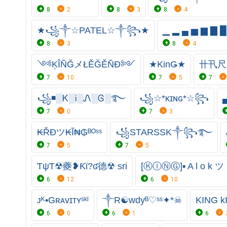
8
2
8
3
8
4
★꧁༒☆PATEL☆༒꧂★
▁ ▂ ▄ ▅ ▆ ▇ █ K̊
8
3
8
4
༺ĶÎÑĞメŁĚĞĚÑĐ༻
★KinǤ★
卄卂尺
7
10
7
5
7
꧁◾░Ꮶ░Ꭵ░Ꮑ░Ꮆ░࿐
꧁☆*κɪɴɢ*☆꧂
7
0
7
3
₭ŘĐツ₭Ĩ₦₲ᴮᴼˢˢ
꧁STARSSK༒꧂࿐
7
5
7
5
ƬψƬ☢夔❥Ƙϊ?ʛ德☢ sri
[ⓀⒾⓃⒼ]▪ A l o k ツ
6
12
6
10
ᴊᴷ•Gʀᴀᴠɪᴛʏˢᵏˡ
༒R☯wdyᴮ♡ˢˢ✦*☠︎
KING k
6
0
6
1
6