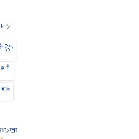
o k ツ
5
☬༒꧂
?☬༒
ing❦☠︎
⃠̰̃᚛ᵀ̼̽ᴱ̼̽Ꮢ͛
39