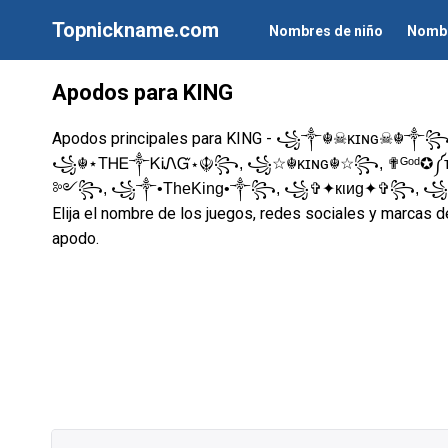
Topnickname.com
Nombres de niño
Nombr
Apodos para KING
Apodos principales para KING -
꧁༒☬☠κɪɴɢ☠︎☬༒꧂
꧁☬⋆ТᎻᎬ༒ᏦᎥᏁᏳ⋆☬꧂, ꧁☆☬κɪɴɢ☬☆꧂, ✟ᴳᵒᵈ✪༼ҡ
༻꧂, ꧁༒•TheKing•༒꧂, ꧁✞✦кιиg✦✞꧂, ꧁
Elija el nombre de los juegos, redes sociales y marcas de
apodo.