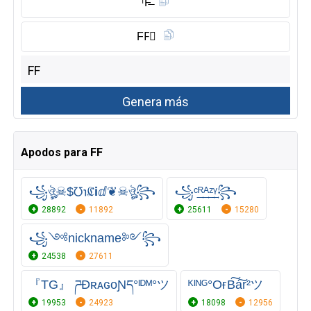
ᶠF̶
FF⃠
Apodos para FF
꧁ঔৣ☠︎$℧℩ℭℹ︎ⅆ❦☠︎ঔৣ꧂
꧁ᶜ͢ᴿ͢ᴬ͢ᶻ͢ᵞ꧂
28892
11892
25611
15280
꧁༺nickname༻꧂
24538
27611
『TG』 ཌĐʀᴀɢᴏƝད°ᴵᴰᴹ°ツ
ᴷᴵᴺᴳ°OғB͠a͠r²ツ
19953
24923
18098
12956