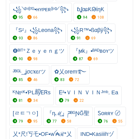
꧁༺ᶠᴳ•ʜʏᴘᴇʀ༻꧂
ɓʆαɕƘԹίηƘ
95
66
94
108
『Sᶻ』꧁Leona꧂
꧁R™•ßαβÿ꧂
93
86
91
69
❽ᴮᴵᵀ°Ｚｅｙｅｎｇツ
『ϻk』•ᴮᴬᴰʙᴏʏツ
90
98
87
69
ᴶᴮᴳᴸ_ʝσcҡεɾツ
✿乂orem࿐⁩
85
46
83
72
ᴷ№ᶜᴷ•ƤLaͣyͫᎬᏒs
Ꭼ²•ＶＩＮ ＶＩＮᴶᵐᵇ. Ea
81
34
79
22
[ㄹㅌㄱㅇ]
『ηℳ͢』ཌᴮᴳƝĞ聖
Ꮪᴏʀʀʏ 〄
79
95
77
58
76
55
乂*尺!丂乇•OF•ꪝ₳ℛ*乂
IND•Kasiiihヅ