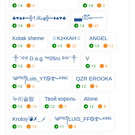
14
4
14
3
♣♥♠♦═╬†ℬℴ𝖌╬═♦♠♥♣
▄▄︻̷̿┻̿═━一
14
9
14
33
Kotak sheme
☆Kz▪︎ХАН☆
ANGEL
13
9
13
22
13
12
༒༺ D.a.g.™05ru ༻༒
V
13
2
13
8
༄ᴾᴿᴼ᭄Luis_YTᏫ࿐ᴷᴵᴺᴳ
QZR EROOKA
12
6
12
6
누리슬람
Твой король
Alone
12
13
12
5
12
8
Krutoy💣✗_メ
༄ᴾᴿᴼ᭄LUIS_FFᏫ࿐ᴷᴵᴺᴳ
11
10
11
8