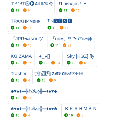
𝚃𝙱𝙾Я'Ⓚ︎🅡︎𝘼Ш͎И̸Х͟А̥ͦ
Я пиздес ¹⁸+
11
6
11
16
ТРАХНИменя
ᵀʰᵉ🅱︎🅴🆂🆃
11
18
11
17
『JPR•ᴋᴀsɪɪʜツ
『ʜᴅᴍ』ᴮᴳ?•ᴅ?ᴅꮍ㉺
11
10
11
22
KG ZAMA
◕_◕[]
Sky [KGZ] fly
10
15
10
14
10
5
Trasher
۩͇̿V͇̿I͇̿P͇̿۩𝕴𝕹𝖁𝕺𝕶𝕰𝕽♱✞✟
10
4
10
9
♣♥♠♦═╬†ℬℴ𝖌╬═♦♠♥♣
10
11
♣♥♠♦═╬†ℬℴ𝖌╬═♦♠♥♣
ＢＲＡＨＭＡＮ
10
4
10
6