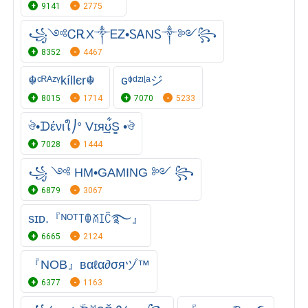
9141
2775
꧁༺ᏟᎡX༒ᎬᏃ•ᏚᎪNᏚ༒༻꧂
8352
4467
☬ᶜᴿᴬᶻᵞkíllєr☬
ɢᶲᵈᶻᶦᶩᵃジ
8015
1714
7070
5233
ঔ•ᗪένιใ⎠° Vɪя͢ʊ͋S͚ •ঔ
7028
1444
꧁ ༺ HM•GAMING ༻ ꧂
6879
3067
sɪᴅ.『ᴺᴼᵀ꓄ꂦꊼꀤꉓ࿐⁩』
6665
2124
『NOB』вαℓα∂σяヅ™
6377
1163