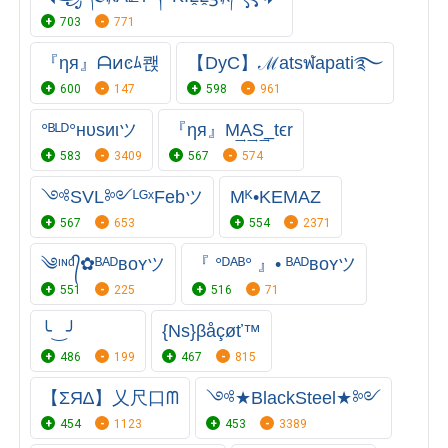
703
771
『ηя』ᗩͷͼﾑ쾑
【DyC】ℳatsฬapati࿐⁩
600
147
598
961
°ᴮᴸᴰ°нυsᴎιツ
『ηя』M͢A͢S͢_tϵr
583
3409
567
574
༺SVL༻ᴸᴳˣFebツ
Mᴷ•KEMAZ
567
653
554
2371
༄ᶦᶰᵈ᭄✿ᴮᴬᴰʙᴏʏツ
『 °ᴰᴬᴮ° 』• ᴮᴬᴰʙᴏʏツ
551
225
516
71
╰‿╯
{Ns}βåçøť™
486
199
467
815
【ΣЯ∆】乂尺口ᗰ
༺★BlackSteel★༻
454
1123
453
3389