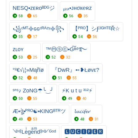
NESQ•ᴢᴇʀᴏᴮᴰᴳジ
ₚₕₓ•ᴊнσк℮ʀz
58
65
56
35
꧁ᶜᴹᵀ࿇ɢɢᶜᴿᴬᶻᵞ࿇꧂
【ᴾᴿᴼ】シƑᴵᴳᴴᵀᴱŘ☆
55
17
54
56
ᴢʟᴏʏ
™ⓜⓢⓒ•G͠ᶲᵈ‏࿐
53
25
52
32
°²€√¡¦»Mąřīø
『DwR』➻❥Łøvε?
52
48
51
55
ˢⁿˢ♪ ZoNG☂︎╰‿╯
⚡K u t u ³¹²⚡
50
55
49
40
Æ•ঔৣ•ᴾᴿᴼ☯•KINGᴮᵀᴿツ
𝓵𝓾𝓬𝓲𝓯𝓮𝓻
49
53
48
31
༺Leͥgeͣnͫd༻ᴳᵒᵈ
🅻🆄🅲🅸🅵🅴🆁