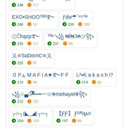
248
111
EXO•SHOOᵀᴱᴿ࿐
ƒdw☂`⁴⁵™
240
13
239
130
㋡ꉓɦąσʂ࿐
ᵀᴿᴸ°꧁ ₦Ї₦ℑ₳ツ꧂
235
111
221
59
乂✮SαDιѕтιC✮乂
220
37
ＯＰܔ M A F I A★࿐F F
Lᴬ•K a k a s h i?
219
44
214
60
꧁☆▄︻̷̿┻̿═━一☆☬mehayel☬꧂
210
121
┌∩┐(◣_◢)┌∩┐
【ƑƑ】 Ƒᵁᴿᶐᴀᴫ
204
159
197
86