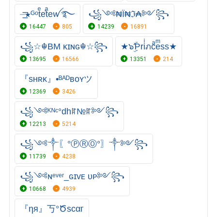
⏤͟͟͞͞★ᴳᵒtͤeⷦtͣeꪝ࿐
꧁༺₦Ї₦ℑ₳༻꧂
16447
805
14239
16891
꧁☆☬BM κɪɴɢ☬☆꧂
★๖ۣۜƤriͥภcͣeͫss★
13695
16566
13351
214
『sʜʀᴋ』•ᴮᴬᴰʙᴏʏツ
12369
3426
꧁༺ᴷᴺᶜ°dhꍏ№ꍏ༻꧂
12213
5214
꧁༺༒〖°ⓅⓇⓄ°〗༒༻꧂
11739
4238
꧁༺ɴᵉᵛᵉʳ_ɢɪᴠᴇ ᴜᴘ༻꧂
10668
4939
『ηя』丂°Ծscαг