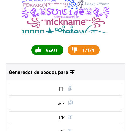
82931
17174
Generador de apodos para FF
F̶𝖥
ℱ𝙵
F̥ͦ𝐅