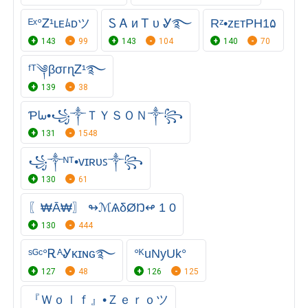
ᴱˣ°Ꮓ¹ʟᴇﾑᴅツ
Ꮪ Ꭺ ᴎ Ꭲ υ Ꮍ࿐⁩
Rᶻ•ᴢᴇᴛPH1۵
143
99
143
104
140
70
ᶠᵀ༆βσгɳᏃ¹࿐
139
38
Ƥᘈ•꧁༒ＴＹＳＯＮ༒꧂
131
1548
꧁༒ᴺᵀ•ᴠɪʀᴜꜱ༒꧂
130
61
〖₩Ā₩〗 ↬ℳѦδØŊ↫ 1 0
130
444
ˢᴳᶜ°ᎡᴬᎽκɪɴɢ࿐
°ᴷuNyUk°
127
48
126
125
『Ｗｏｌｆ』•Ｚｅｒｏツ