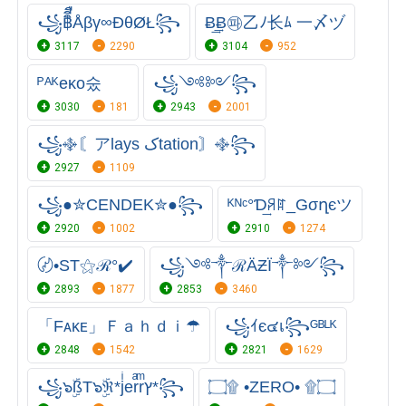
꧁฿ิีืÅβγ∞ÐθØŁ꧂
Ƀ͢͢Ƀ㉺乙ﾉ长ﾑ 一〆ヅ
3117
2290
3104
952
ᴾᴬᴷeĸo숬
꧁༺༻꧂
3030
181
2943
2001
꧁࿇〘アlays کtation〙࿇꧂
2927
1109
꧁●✮CENDEK✮●꧂
ᴷᴺᶜ°Ɗ͢ꋪꍏ_Gσղєツ
2920
1002
2910
1274
〄•ST⚝ℛ°✔️
꧁༺༒ℛÄƵÏ༒༻꧂
2893
1877
2853
3460
「Fᴀᴋᴇ」Ｆａｈｄｉ☂
꧁ｲє๔เ꧂ᴳᴮᴸᴷ
2848
1542
2821
1629
꧁๖ۣۜßT๖ۣۜℜ*jͥerͣrͫץ*꧂
۝۩ •ZERO• ۩۝