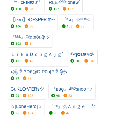
亗ᵛⁱᵖ ᴄʜɪɴᴇᴢᴜ亗
RLEᴸᴼᴿᴰ°oneꪝ
110
98
107
107
【ᴘʀᴏ】•ᏟᎬᏚᏢᎬᎡ࿐
『ᴷя』☆ᴺᴵˢᵃ☆
106
66
106
78
『ᴹᵛᴸ』Fℓα₥ȏuֆツ
103
11
ＬｉｋｅＤｏｎｇＡｊｇ`
ᴵᴱ²ყ✿D̶ᴇᴍᴏᴺ
101
46
101
137
꧁༒?D€@D P0o|?༒꧂
99
78
ᏟuᏦᏞᎾᏉᎬᏒsツ
『ʙʙǫ』•ᴮᴬᴰsʜᴏᴏᴛツ
99
102
98
23
☆[LoneHero]☆
『ᵐˣ』么Ａｎｇｅｌ亗
96
104
95
47