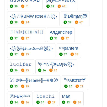
✿S A K U R A✿
ρнχ•乙ᴮᴬᴰʙᴏʏ乂
39
41
39
68
꧁☆☬BMW κɪɴɢ☬☆꧂
👹ĐĕɱØŋ😈
38
24
37
67
🇹 🇦 🇰 🇪 🇧 🇦 🇮
Алдапсігер
37
17
37
27
꧁ঔৣ☠︎𝓹𝓱𝓪𝓷𝓽𝓸𝓶☠︎ঔৣ꧂
ˢⁿˢpantera
37
25
37
38
𝚕𝚞𝚌𝚒𝚏𝚎𝚛
༆™NP᭄ȺȽΘƝ€꧂
36
25
36
20
〄 ♔☬═╬𝖘𝖆𝖙𝖆𝖓𝖆╬═☬♚〄
⁰⁷ʀᴀʀɪᴛᴇᴛ☔︎
35
19
34
21
Ⓥ︎FBRᵗⁱᵏᵗᵒᵏ
𝚒𝚝𝚊𝚌𝚑𝚒
Мал
34
36
34
27
33
30