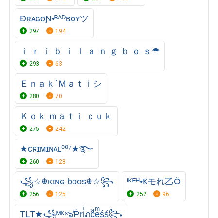
ĐʀᴀɢᴏƝ•ᴮᴬᴰʙᴏʏツ
297
194
ｉ ｒ ｉ ｂ ｉ ｌ ａ ｎ ｇ ｂ ｏ ｓ☂
293
63
Ｅｎａｋ`Ｍａｔｉシ
280
70
Ｋｏｋ ｍａｔｉ ｃｕｋ
275
242
★ᴄ͢͢͢ʀɪᴍɪɴᴀʟ⁰⁰⁷★࿐
260
128
꧁☆☬κɪɴɢ boos☬☆꧂
ᴵᴷᴱᴴ•Ҟモれ乙Ö
256
125
252
96
TLT★꧁ᴹᴷˢ๖ۣۜƤriͥภcͣeͫśś꧂