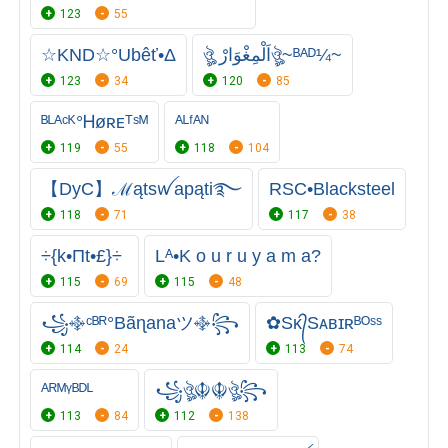
123
55
☆KND☆°Ubêť•Δ
ঔৣ اَلْمِغْوَارْঔৣ~ᴮᴬᴰ¼~
123
34
120
85
ᴮᴸᴬᶜᴷ°Ꮋøʀᴇᵀˢᴹ
ᴬᴸᶠᴬᴺ
119
55
118
104
【DyC】ℳątsꪝapąti࿐⁩
RSC•Blacksteel
118
71
117
38
÷{k•Πt•£}÷
Lᴬ•K o u r u y a m a?
115
69
115
48
꧁࿇ᶜᴮᴿ°Bãɳanaツ࿇꧂
✿Sᴋ᭄Sᴀʙɪʀᴮᴼˢˢ
114
24
113
74
ᴬᴿᴹᵞᴮᴰᴸ
꧁ঔৣ☬☬ঔৣ꧂
113
84
112
138