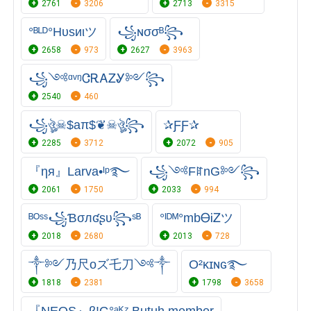
2761
3206
2713
3315
°ᴮᴸᴰ°Hυsᴎιツ
꧁ɴσσᴮ꧂
2658
973
2627
3963
꧁༺ᵅᵛᵑᏣᎡᎪᏃᎽ༻꧂
2540
460
꧁ঔৣ☠︎$aπ$❦☠︎ঔৣ꧂
✰ƑƑ✰
2285
3712
2072
905
『ηя』Larva•ᴵᵖ࿐⁩
꧁༺FꍏnG༻꧂
2061
1750
2033
994
ᴮᴼˢˢ꧁Ɓσлʛʂʋ꧂ˢᴮ
°ᴵᴰᴹ°mbᎾᎥᏃツ
2018
2680
2013
728
༒༻乃尺oズ乇刀༺༒
O²κɪɴɢ࿐
1818
2381
1798
3658