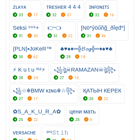
ᴢʟᴀʏᴀ
ᴛʀᴇsʜᴇʀ 4 4 4
ɪɴꜰᴏɴɪᴛꜱ
33
17
32
37
32
16
Seksi ⁹⁹⁹+
👉👈
[Nö*ỷöűňğ_ðîęđ*]
31
30
31
22
31
86
{PLN}•JoKeR™
♣♥♠♦═╬𝓑𝓸𝓰╬═♦♠♥♣
30
62
29
18
⚡ K u t u ³¹²⚡
꧁ঔৣ☠︎RAMAZAN☠︎ঔৣ꧂
28
24
27
10
꧁☆☬BMW κɪɴɢ☬☆꧂
ҚАТЫН КЕРЕК
27
17
26
22
✿S_A_K_U_R_A✿
цени мать
25
22
25
6
ᴠᴇʀsᴀᴄʜᴇ
ˢⁿˢ𝚂𝚝𝚒𝚑