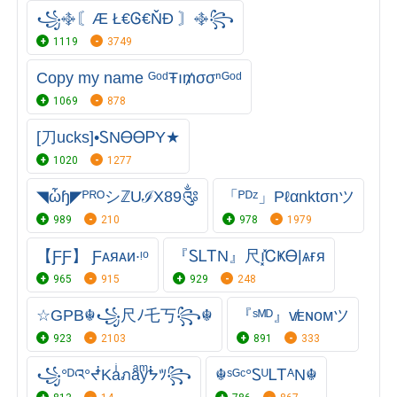
꧁࿇〘Æ Ł€Ꮆ€ŇĐ 〙࿇꧂
1119
3749
Copy my name ᴳᵒᵈŦı₥σσⁿᴳᵒᵈ
1069
878
[刀uckѕ]•ᏚNᎾᎾᏢY★
1020
1277
◥ὦɧ◤ᴾᴿᴼシℤUℐX89༂
「ᴾᴰᶻ」Pℓαnktσnツ
989
210
978
1979
【ƑƑ】 Ƒᴀᴙᴀᴎ·ᵎᵒ
『ᏚᏞᎢN』尺ı͓̽ᏟҜᎾ|ѧғя
965
915
929
248
☆GPB☬꧁尺ﾉ乇丂꧂☬
『ˢᴹᴰ』v̸ᴇɴᴏᴍツ
923
2103
891
333
꧁°ᴰའ°ᖫKaͥภaͣyͫᖭﾂ꧂
☬ˢᴳᶜ°ᏚᵁᏞᎢᴬN☬