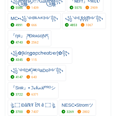
꧁꧅๖ۣۣۜOᛗ?ĞᎯ꧅꧂
『ɴᴇғᴛ』ᴵᴰяıʟ☪
5586
1439
5575
2909
MC•꧁༺ᴮᴸᴬᶜᴷ༻꧂
꧁༺J͓̽o͓̽s͓̽I͓̽༻꧂
4991
666
4853
1067
『ηя』 ཌĐʀᴀɢᴏƝད
4743
2562
꧁✿[kíղցօբcհҽαԵҽɾ]✿꧂
4345
115
꧁༺DཛཌཇའaDo༻꧂
4147
643
『Ѕʜʀ』• ℑℴƙℯℛᴾᴿᴼシ
3722
6371
ঔৣ ۝ ÐâřҟŦ ﺂℜ ê ۝ ঔৣ
NESC•Stromツ
3700
7437
3269
2802