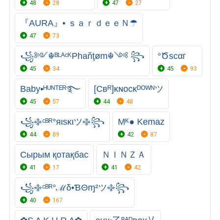
48
28
47
27
『AURA』• ｓａｒｄｅｅＮ☂
47
73
꧁༻☬ᴮᴸᴬᶜᴷPhaňţøm☬༺ ꧂
°Ծscαг
45
34
45
93
Baby•ᴴᵁᴺᵀᴱᴿ࿐
[Cʙᴿ]ᴋɴᴏᴄᴋᴰᴼᵂᴺツ
45
57
44
48
꧁࿇ᶜᴮᴿ°яιsκιツ࿇꧂
Mᴷ● Kemaz
44
89
42
87
Сырым қотақбас
ＮＩＮＺＡ
41
17
41
42
꧁࿇ᶜᴮᴿ°ℳδ•ƁΘɱ²ツ࿇꧂
40
167