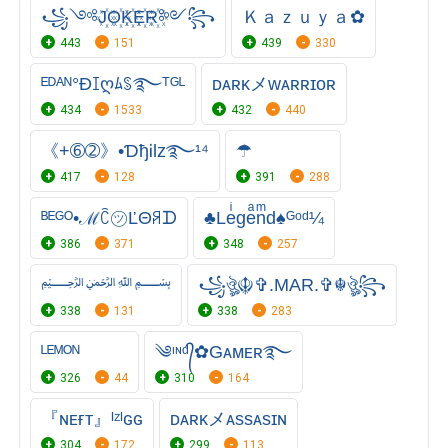
꧁༺J꙰O꙰K꙰E꙰R꙰༻꧂
Ｋａｚｕｙａ✿
443
151
439
330
ᴱᴰᴬᴺ°Ðꀤღﾑꌗ࿐ᵀᴳᴸ
ᴅᴀʀᴋメᴡᴀʀʀɪᴏʀ
434
1533
432
440
《+➅➁》•ƊђᎥlz࿐¹⁴
☂
417
128
391
288
ᴮᴱᴳᴼ•ℳꉓ㋡ĽΘꋪᗪ
♣Leͥgeͣnͫd♠ᴳᵒᵈ¼
386
371
348
257
﷽
꧁ঔৣ☬✞.MAR.✞☬ঔৣ꧂
338
131
338
283
ᴸᴱᴹᴼᴺ
༄ᶦᶰᵈ᭄✿Gᴀᴍᴇʀ࿐
326
44
310
164
『ɴᴇғᴛ』ᴵᶻᴵɢɢ
ᴅᴀʀᴋメᴀssᴀsɪɴ
304
172
299
113