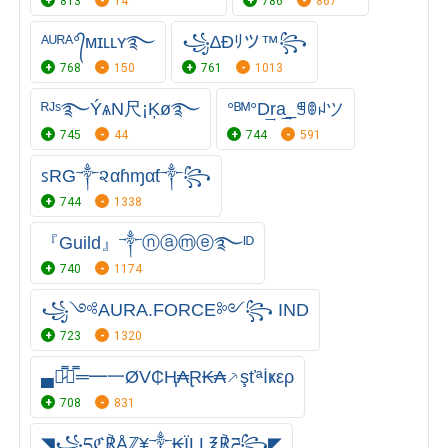
813
14
786
867
ᴬᵁᴿᴬ°᭄ᴍɪʟʟʏ࿐
꧁∆Đﾘツ™꧂
768
150
761
1013
ᴿᴶˢ࿐ÝѧN尺¡Ķø࿐
°ᴮᴹ°D͢ra͢_ꁅꂦꈤツ
745
44
744
591
ꜱRG༒૨αɦɱαƭ༒꧂
744
1338
『Guild』༒ⓝⓐⓜⓔ࿐ᴵᴰ
740
1174
꧁༺AURA.FORCE༻꧂ IND
723
1320
▄︻̷̿┻̿═━一ØV₵Ⱨ₳Ɽ₭₳⸕şťªİҝερ
708
831
◥꧁དℭ℟Åℤ¥༒₭ÏḼḼ℥℟ཌ꧂◤