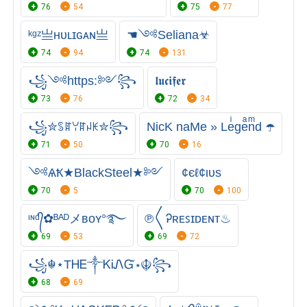
76
54
75
77
ᵏᵍᶻ亗ʜᴜʟɪɢᴀɴ亗
☚༺Seliana☣
74
94
74
131
꧁༺https:༻꧂
𝖑𝖚𝖈𝖎𝖋𝖊𝖗
73
76
72
34
꧁✮ꌗꍏꌩꍏꈤꀘ✮꧂
NicK naMe » Leͥgeͣnͫd ☂️
71
50
70
16
༺ѦҞ★BlackSteel★༻
¢єℓ¢ιυѕ
70
5
70
100
ᶦᶰᵈ᭄✿ᴮᴬᴰメʙᴏʏ°࿐
℗〱Ꭾʀᴇꜱɪᴅᴇɴᴛ♨
69
53
69
72
꧁☬⋆ТᎻᎬ༒ᏦᎥᏁᏳ⋆☬꧂
68
69