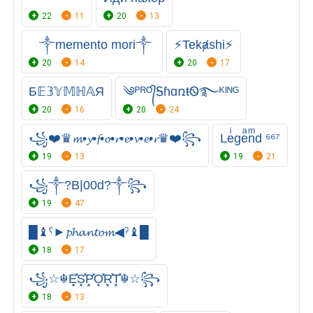
22
11
20
13
༒memento mori༒
⚡Tekⱥshi⚡
20
14
20
17
Б𝔼𝟛𝕐𝕄ℍ𝔸Я
༄ᴾᴿᴼ᭄ᎦɦɑռŧᏫ࿐ᴷᴵᴺᴳ
20
16
20
24
꧁❤️♛𝓶•𝔂•𝓯•𝓸•𝓻•𝓮•𝓿•𝓮•𝓻♛❤️꧂
Leͥgeͣnͫd ⁶⁶⁷
19
13
19
21
꧁༒?B|00d?༒꧂
19
47
█♝ˁ►𝓹𝓱𝓪𝓷𝓽𝓸𝓶◀ˀ♝█
18
17
꧁☆☬E͓̽S͓̽P͓̽O͓̽R͓̽T͓̽☬☆꧂
18
13