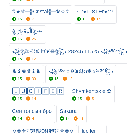
☦★♕═╬Cristal╬═♛☆☦
⁷⁷⁷●FªSŤÈr●⁷⁷⁷
16
7
15
14
ঔৣ اَلْمِغْوَارْঔৣ~¹⁷
15
26
꧁ঔৣ☠︎$℧℩ℭℹ︎ⅆ❦☠︎ঔৣ꧂ 28246 11525 ꧁ᶜ͢ᴿ͢ᴬ͢ᶻ͢ᵞ꧂
15
12
♞♝♚♛♝♞
꧁༺☆☬𝖑𝖚𝖈𝖎𝖋𝖊𝖗☬☆༻꧂
15
30
15
13
🄻🅄🄲🄸🄵🄴🅁
Shymkentskie ✿
15
14
15
5
Сен топсын бро
Sakura
14
4
14
11
✡♚︎⚜☦︎︎︎𝕴𝕹𝖁𝕺𝕶𝕰𝕽☦⚜♚✡︎︎︎
l̴u̴c̴i̴f̴e̴r̴