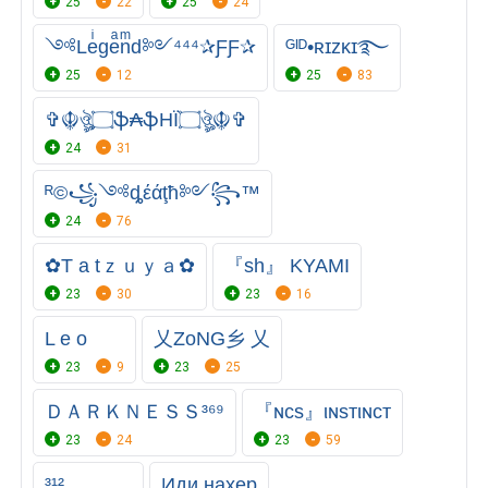
25
22
25
24
༺Leͥgeͣnͫd༻⁴⁴⁴✰ƑƑ✰
ᴳᴵᴰ•ʀɪᴢᴋɪ࿐
25
12
25
83
✞☬ঔৣ۝ֆ₳ֆHÏ۝ঔৣ☬✞
24
31
ᴿ©꧁༺ȡέάţħ༻꧂™
24
76
✿T a tｚｕｙａ✿
『sh』 KYAMI
23
30
23
16
L e o
乂ZoNG乡 乂
23
9
23
25
ＤＡＲＫＮＥＳＳ³⁶⁹
『ɴcs』ιɴsтιɴcт
23
24
23
59
³¹²
Иди нахер