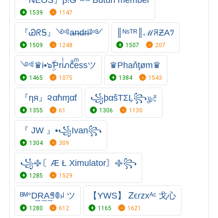
『NEOS』β!G°ᵃᴷᶻ Butuh member
1539
1147
『ᏊᖇᎦ』༺a̶n̶d̶r̶i̶༻
║ᴺˢᵀᴿ║ℳꋪƵAﾂ
1509
1248
1507
207
༺♛i•๖ۣۜƤriͥภcͣeͫssツ
♛Phaňţøm♛
1465
1075
1384
1543
『ηя』૨αɦɱαƭ
꧁þαšТΣĻ꧂௶ꣷ
1355
61
1306
1130
『 JW 』•꧁Ivan꧂
1304
309
꧁࿇〘Æ Ł Ximulator〙࿇꧂
1285
1529
ᴮᴹ°D͢R͢A͢ꁅꂦꈤ ツ
【YWS】 Ꮓϵɾzxᴬᶜ 戈心
1280
612
1165
1621