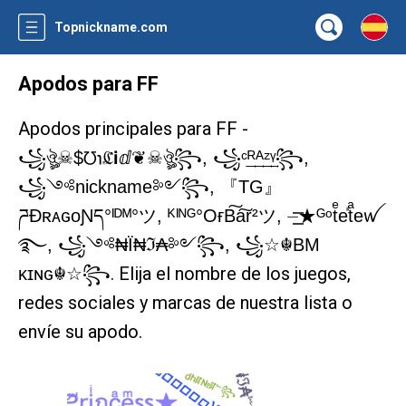
Topnickname.com
Apodos para FF
Apodos principales para FF -
꧁ঔৣ☠︎$℧℩ℭℹ︎ⅆ❦☠︎ঔৣ꧂, ꧁ᶜ͢ᴿ͢ᴬ͢ᶻ͢ᵞ꧂,
꧁༺nickname༻꧂, 『TG』
ཌĐʀᴀɢᴏƝད°ᴵᴰᴹ°ツ, ᴷᴵᴺᴳ°OғB͠a͠r²ツ, ⏤͟͟͞͞★ᴳᵒtͤeⷦtͣeꪝ
࿐, ꧁༺₦Ї₦ℑ₳༻꧂, ꧁☆☬BM
. Elija el nombre de los juegos,
κɪɴɢ☬☆꧂
redes sociales y marcas de nuestra lista o
envíe su apodo.