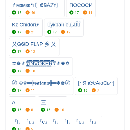
↱мзмзк↰〘₡℞Åℤ¥〙
ПОСОСИ
18
46
17
11
Kz Chidori⚡
㋦̑̈у̑̈к̑̈р̑̈а̑̈ї̑̈н̑̈е̑̈ц̑̈ь̑̈㋦̑̈ツ̑̈
17
21
17
12
乂GᏫD FLϟP 乡 乂
17
12
✡♚︎⚜☦︎︎︎̳̿͟͞I̳̳̿̿͟͟͞͞N̳̳̿̿͟͟͞͞V̳̳̿̿͟͟͞͞O̳̳̿̿͟͟͞͞K̳̳̿̿͟͟͞͞E̳̳̿̿͟͟͞͞R̳̿͟͞☦⚜♚✡︎︎︎
17
18
〄 ♔☬═╬𝖘𝖆𝖙𝖆𝖓𝖆╬═☬♚〄
[~Я кУсАюСь~]
17
11
16
7
A
三
16
8
16
10
『l』『u』『c』『i』『f』『e』『r』
16
5