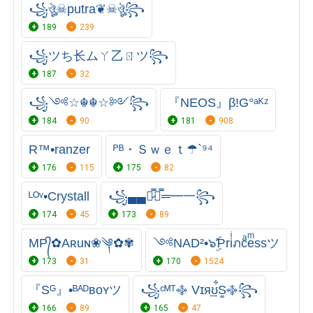
꧁ঔৣ☠︎putra❦☠︎ঔৣ꧂
189
239
꧁ツち⻓ムㄚ乙ㄖツ꧂
187
32
꧁༺☆☬☬☆༻꧂
『NEOS』β!G°ᵃᴷᶻ
184
90
181
908
R™•ranzer
ᴾᴮ・Ｓｗｅｔ☂`⁹⁴
176
115
175
82
ᴸᴼᵛ•Crystall
꧁▄▄︻̷̿┻̿═━一꧂
174
45
173
89
MP᭄✿Aʀuɴ❀༆✿✾
༺NAD²•๖ۣۜƤriͥภcͣeͫssツ
173
31
170
1524
『Sᴳ』•ᴮᴬᴰʙᴏʏツ
꧁ᶜᴹᵀ࿇ Vɪя͢ʊ͋S͚࿇꧂
166
89
165
47