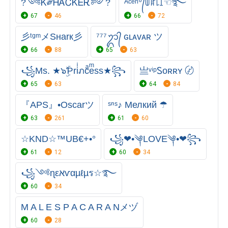
?༺Ꮶ༗ᎻᎪᏟᏦᎬᎡ༻?
ᴬᶜᵉʰ°᭄ꅏꍏ꒒ꀤ☜࿐
67
46
66
72
彡ᵗᵍᵐメSнarк彡
⁷⁷⁷ᬊ᭄ ɢʟᴀᴠᴀʀ ツ
66
88
65
63
꧁Ms. ★๖ۣۜƤriͥภcͣeͫss★꧂
亗ᵛⁱᵖᏚᴏʀʀʏ 〄
65
63
64
84
『APS』•Oscarツ
ˢⁿˢ♪ Мелкий ☂︎
63
261
61
60
☆KND☆™UB€+•°
꧁❤•༆LOVE༆•❤꧂
61
12
60
34
꧁༺ɳεאѵαµℓµร☆࿐
60
34
M A L E S P A C A R A Nメヅ
60
28