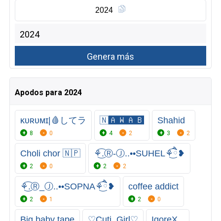
2024
Apodos para 2024
ᴋᴜʀᴜᴍɪ|🩸してラ
🇳‌🅰🆆🅰🅱
Shahid
8
0
4
2
3
2
Choli chor 🇳🇵
⚘͜͡.Ⓡ-Ⓙ..••SUHEL⚘ཻ͜͡❥
2
0
2
2
⚘͜͡.Ⓡ_Ⓙ..••SOPNA⚘ཻ͜͡❥
coffee addict
2
1
2
0
Big baby tape
♡Cuti_Girl♡
IgoreX