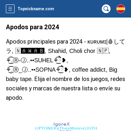
Topnickname.com
Apodos para 2024
Apodos principales para 2024 -
ᴋᴜʀᴜᴍɪ|🩸して
ラ, 🇳‌🅰🆆🅰🅱, Shahid, Choli chor 🇳🇵,
⚘͜͡.Ⓡ-Ⓙ..••SUHEL⚘ཻ͜͡❥,
⚘͜͡.Ⓡ_Ⓙ..••SOPNA⚘ཻ͜͡❥, coffee addict, Big
. Elija el nombre de los juegos, redes
baby tape
sociales y marcas de nuestra lista o envíe su
apodo.