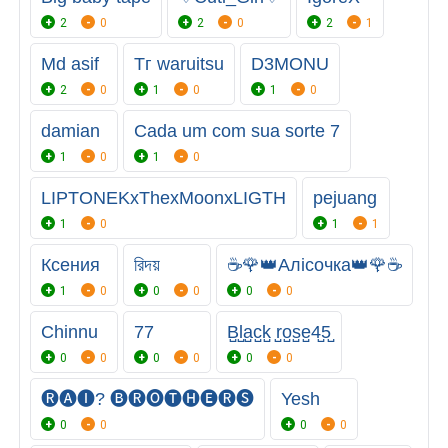
2
0
2
0
2
1
Md asif
Тг waruitsu
D3MONU
2
0
1
0
1
0
damian
Cada um com sua sorte 7
1
0
1
0
LIPTONEKxThexMoonxLIGTH
pejuang
1
0
1
1
Ксения
রিদয়
☕🌹👑Алісочка👑🌹☕
1
0
0
0
0
0
Chinnu
77
B̺l̺a̺c̺k̺ r̺o̺s̺e̺4̺5̺
0
0
0
0
0
0
🅡︎🅐︎🅘︎? 🅑︎🅡︎🅞︎🅣︎🅗︎🅔︎🅡︎🅢︎
Yesh
0
0
0
0