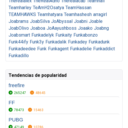
Therealalex
TheRealAdno
Therealacab
Teamhall
Teamharley
TeAmH2Osatya
TeamHassan
TEAMHAWKS
Teamhatyara
Teamhashesh
arragirl
Joabrams
JoabSilva
JoAbyssal
Joabni
Joable
JoabOlivo
Joaboa
JoAayushboss
Joaako
Joabng
Joabsmart
Funkadelyk
Funkaity
Funkabonzo
Funk44ify
Funk3y
Funkadalik
Funkadey
Funkadunk
Funkadeedee
Funk
Funkagent
Funkadelie
Funkaddict
Funkadillo
Tendencias de popularidad
freefire
265247
48645
FF
78473
15463
PUBG
47149
10786