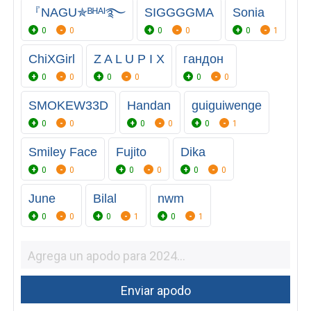
『NAGU✯ᴮᴴᴬᴵ࿐
SIGGGGMA
Sonia
0
0
0
0
0
1
ChiXGirl
Z A L U P I X
гандон
0
0
0
0
0
0
SMOKEW33D
Handan
guiguiwenge
0
0
0
0
0
1
Smiley Face
Fujito
Dika
0
0
0
0
0
0
June
Bilal
nwm
0
0
0
1
0
1