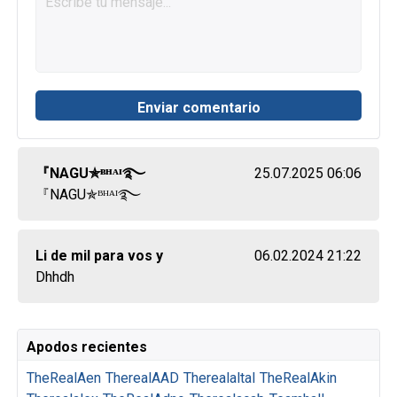
『NAGU✯ᴮᴴᴬᴵ࿐
25.07.2025 06:06
『NAGU✯ᴮᴴᴬᴵ࿐
Li de mil para vos y
06.02.2024 21:22
Dhhdh
Apodos recientes
TheRealAen
TherealAAD
Therealaltal
TheRealAkin