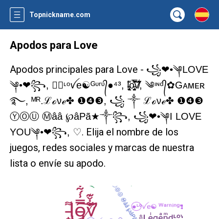
Topnickname.com
Apodos para Love
Apodos principales para Love -
꧁❤•༆LOVE
༆•❤꧂, ●⃝ᶫᵒꪜe☯ᴳᶹʳᶹ᭄●⁴³, l̵̢̟̼͈͌o̵̡͔͍͔̼̯̩̯̿̾́͂͒͠ṽ̸͋̌͊̕, ༄ᶦᶰᵈ᭄✿Gᴀᴍᴇʀ
࿐, ᴹᴿ.ℒℴνℯ✤ ❶❹❸, ꧁⁣ ༒ ℒℴνℯ✤ ❶❹❸
ⓎⓄⓊ Ⓜââ ℘âPã★༒꧂, ꧁❤•༆I LOVE
. Elija el nombre de los
YOU༆•❤꧂, ♡
juegos, redes sociales y marcas de nuestra
lista o envíe su apodo.