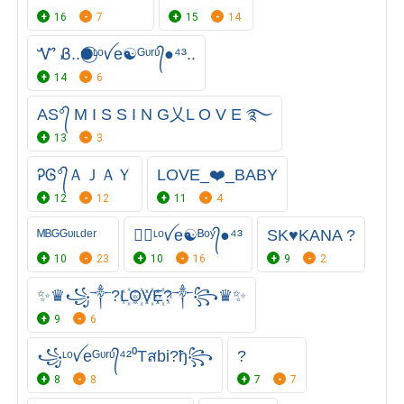
16
7
15
14
Ꮙ Ᏸ..●⃝ᶫᵒꪜe☯ᴳᶹʳᶹ᭄●⁴³..
14
6
AS°᭄ M I S S I N G乂L O V E ࿐
13
3
ᎮᎶ°᭄ＡＪＡＹ
LOVE_❤️_BABY
12
12
11
4
ᴹᴮᴳㅤᴳᶹᶦᶫᵈᵉʳ
●⃝ᶫᵒꪜe☯ᴮᵒʸ᭄●⁴³
SK♥️KANA ?
10
23
10
16
9
2
⁣✨♛꧁༒?L꙰O꙰V꙰E꙰?༒꧂⁣♛✨
9
6
꧁⁣ᶫᵒꪜeᴳᶹʳᶹ᭄⁴²⁰Tสbi?ђ꧂
?
8
8
7
7