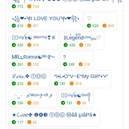
772
754
꧁❤•༆I LOVE YOU༆•❤꧂
♡
610
471
520
969
●⃝ᶫᵒꪜe☯ ᵂᵃʳⁿⁱⁿᵍ❣︎⚟
࿅Leͥgeͣnͫdᶫᵒᵛᵉᵧₒᵤ♡
520
318
326
138
ᎷᎡܔRสmส☯ᴿᴷ࿐
?
261
152
243
118
ℒℴνℯ,✤ ⓎⓄⓊ
*I•L•O°V~E*My Girl*•°•°
215
238
181
374
╰‿╯メᴹᵒᶮˢナᵋᴿメ
●⃝ᶫᵒꪜe☯ᴳᶹʳᶹ᭄
150
232
131
50
★ℒℴνℯ✤ ❶❹❸ ⓎⓄⓊ Ⓜââ ℘âPã★
117
65