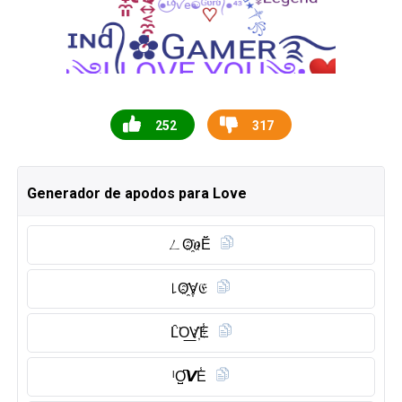
252
317
Generador de apodos para Love
ㄥO҈ሀĔ̈
꒒O҈V͎𝔈
L̑̈O͟V҉E̾
ˡO̺͆𝙑E̾