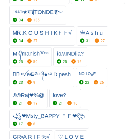
ᵀᵉᵃᵐ★गाईTONDE࿐
34
135
ᎷᎡ.K O U S H I KㅤＦＦ√
亗A s h u
34
27
31
27
Mᴋ᭄manishᴮᴼˢˢ
íɑʍINDlᎥa?
25
50
25
16
●⃝ᶫᵒꪜe☯ᴳᶹʳᶹ᭄●⁴³ Dipesh
ᴺᴼ ᴸᴼᴠᴱ
23
9
22
26
®©Raj❤%@
love?
21
19
21
10
꧁❤Msty_BAPPY ＦＦ❤꧂
17
8
GR•A R I F ℅√
♡ L O V E