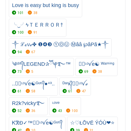
Love is easy but king is busy
101
38
╰‿╯ㅤϟＴＥＲＲＯＲ†
100
91
༒ ℒℴνℯ✤ ❶❹❸ ⓎⓄⓊ Ⓜââ ℘âPã★༒
94
67
༄ᵈʳᵏ᭄LEGEND✰ཽ༆࿐™
●⃝ᶫᵒꪜe☯ ᵂᵃʳⁿⁱⁿᵍ
73
5
69
38
..●⃝ᶫᵒꪜe☯ᴳᶹʳᶹ᭄●⁴³..
ᴰᵃʳᴋ᭄●⃝ᶫᵒꪜℯ
61
58
61
47
R2k?vicky࿐
ᶫᵒᵛᵉ
52
36
43
100
ᏦℜÐ✓™●⃝ᶫᵒꪜe☯ᴳᶹʳᶹ᭄
☆♡ŁÕVË ÝÓÙ❤⭐
42
10
39
31