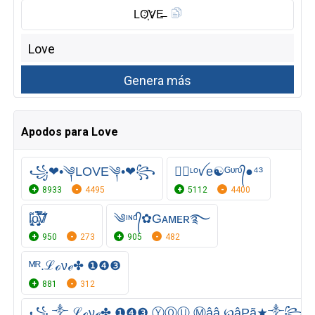
LO҉ᐯE̶
Apodos para Love
꧁❤•༆LOVE༆•❤꧂
●⃝ᶫᵒꪜe☯ᴳᶹʳᶹ᭄●⁴³
8933
4495
5112
4400
l̵̢̟̼͈͌o̵̡͔͍͔̼̯̩̯̿̾́͂͒͠ṽ̸͋̌͊̕
༄ᶦᶰᵈ᭄✿Gᴀᴍᴇʀ࿐
950
273
905
482
ᴹᴿ.ℒℴνℯ✤ ❶❹❸
881
312
꧁⁣ ༒ ℒℴνℯ✤ ❶❹❸ ⓎⓄⓊ Ⓜââ ℘âPã★༒꧂