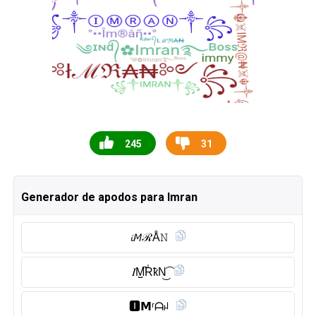
245
31
Generador de apodos para Imran
𝓲𝘔ℛÅ𝙽
𝐼M̺͆R̾ҟN͜͡
🅸︎𝗠ʳᗩꈤ