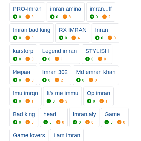
PRO-Imran
imran amina
imran...ff
0
8
0
8
0
2
Imran bad king
RX IMRAN
Inran
0
0
0
4
0
0
karstorp
Legend imran
STYLISH
0
0
0
1
0
0
Имран
Imran 302
Md emran khan
0
0
0
2
0
0
Imu imrqn
It's me immu
Op imran
0
1
0
3
0
1
Bad king
heart
Imran.aly
Game
0
0
0
0
0
0
0
0
Game lovers
I am imran