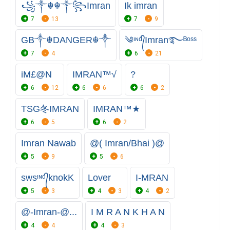
꧁⁣༒☬☬༒꧂Imran
Ik imran
7
13
7
9
GB༒☬DANGER☬༒
༄ᶦᶰᵈ᭄Imran࿐ᴮᵒˢˢ
7
4
6
21
iM£@N
IMRAN™√
?
6
12
6
6
6
2
TSG冬IMRAN
IMRAN™★
6
5
6
2
Imran Nawab
@( Imran/Bhai )@
5
9
5
6
swsᶦᶰᵈ᭄knokK
Lover
I-MRAN
5
3
4
3
4
2
@-Imran-@...
I M R A N K H A N
4
4
4
3