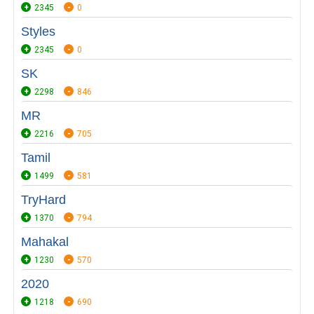
2345
0
Styles
2345
0
SK
2298
846
MR
2216
705
Tamil
1499
581
TryHard
1370
794
Mahakal
1230
570
2020
1218
690