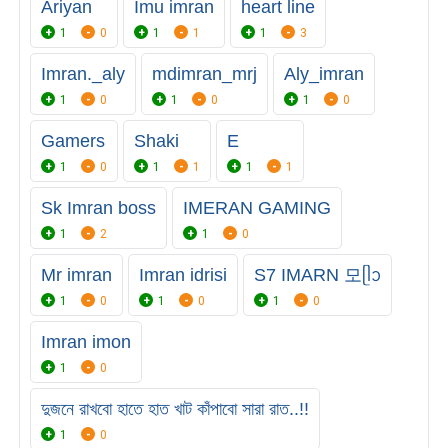
Ariyan
Imu imran
heart line
1
0
1
1
1
3
Imran._aly
mdimran_mrj
Aly_imran
1
0
1
0
1
0
Gamers
Shaki
E
1
0
1
1
1
1
Sk Imran boss
IMERAN GAMING
1
2
1
0
Mr imran
Imran idrisi
S7 IMARN 모ᥫᩣ
1
0
1
0
1
0
Imran imon
1
0
দুজনে রাখবো হাতে হাত খাট কাঁপাবো সারা রাত..!!
1
0