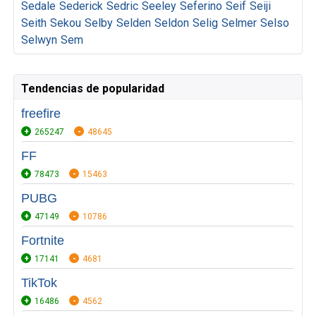
Sedale
Sederick
Sedric
Seeley
Seferino
Seif
Seiji
Seith
Sekou
Selby
Selden
Seldon
Selig
Selmer
Selso
Selwyn
Sem
Tendencias de popularidad
freefire
265247
48645
FF
78473
15463
PUBG
47149
10786
Fortnite
17141
4681
TikTok
16486
4562