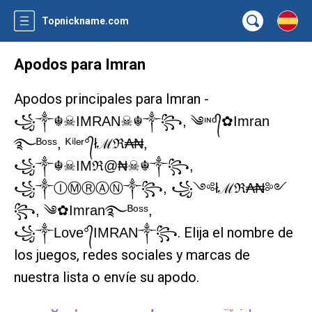
Topnickname.com
Apodos para Imran
Apodos principales para Imran -
꧁༒☬☠IMRAN☠︎☬༒꧂, ༄ᶦᶰᵈ᭄✿Imran
࿐ᴮᵒˢˢ, ᴷⁱˡᵉʳ°᭄łℳℜ₳₦,
꧁༒☬☠IMℜ@₦☠︎☬༒꧂,
꧁༒ⒾⓂⓇⒶⓃ༒꧂, ꧁༺łℳℜ₳₦༻
꧂, ༄✿Imran࿐ᴮᵒˢˢ,
. Elija el nombre de
꧁༒Love°᭄IMRAN༒꧂
los juegos, redes sociales y marcas de
nuestra lista o envíe su apodo.