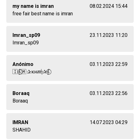
my name is imran
08.02.2024 15:44
free fair best name is imran
Imran_sp09
23.11.2023 11:20
Imran_sp09
Anónimo
03.11.2023 22:59
🇮 𝄟⃝🇲 ✰кнสή✰𝄟⃝
Boraaq
03.11.2023 22:56
Boraaq
IMRAN
14.07.2023 04:29
SHAHID