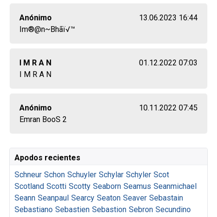
Anónimo
13.06.2023 16:44
Im®@n~Bhãï√™
I M R A N
01.12.2022 07:03
I M R A N
Anónimo
10.11.2022 07:45
Emran BooS 2
Apodos recientes
Schneur
Schon
Schuyler
Schylar
Schyler
Scot
Scotland
Scotti
Scotty
Seaborn
Seamus
Seanmichael
Seann
Seanpaul
Searcy
Seaton
Seaver
Sebastain
Sebastiano
Sebastien
Sebastion
Sebron
Secundino