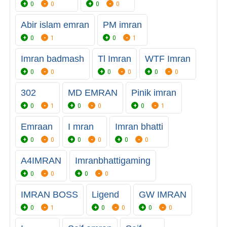
0
0
0
0
Abir islam emran
PM imran
0
1
0
1
Imran badmash
Tl Imran
WTF Imran
0
0
0
0
0
0
302
MD EMRAN
Pinik imran
0
1
0
0
0
1
Emraan
I mran
Imran bhatti
0
0
0
0
0
0
A4IMRAN
Imranbhattigaming
0
0
0
0
IMRAN BOSS
Ligend
GW IMRAN
0
1
0
0
0
0