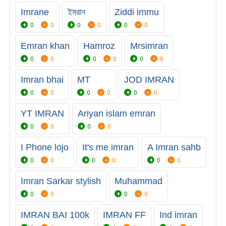
Imrane
ইমরান
Ziddi immu
0
0
0
0
0
0
Emran khan
Hamroz
Mrsimran
0
0
0
0
0
0
Imran bhai
MT
JOD IMRAN
0
0
0
0
0
0
YT IMRAN
Ariyan islam emran
0
0
0
0
I Phone lojo
It's me imran
A Imran sahb
0
0
0
0
0
0
Imran Sarkar stylish
Muhammad
0
0
0
0
IMRAN BAI 100k
IMRAN FF
Ind imran