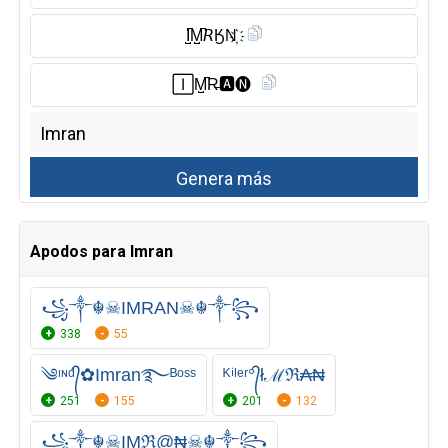
I̺͆M̺͆𝘙ӃN҉
🄸M̺͆R̶🅰︎🅝︎
Apodos para Imran
꧁༒☬☠IMRAN☠︎☬༒꧂
338
55
༄ᶦᶰᵈ᭄✿Imran࿐ᴮᵒˢˢ
ᴷⁱˡᵉʳ°᭄łℳℜ₳₦
251
155
201
132
꧁༒☬☠IMℜ@₦☠︎☬༒꧂