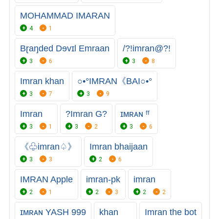
MOHAMMAD IMARAN
4
1
Bɽaŋded Dɘvɪl Emraan
/?!imran@?!
3
6
3
8
Imran khan
○•°IMRAN《BAI○•°
3
7
3
9
Imran‌
?Imran G?
ɪᴍʀᴀɴ ᶠᶠ
3
1
3
2
3
6
《♧imran♤》
Imran bhaijaan
3
3
2
6
IMRAN Apple
imran-pk
imran
2
1
2
3
2
2
ɪᴍʀᴀɴ YASH 999
khan
Imran the bot