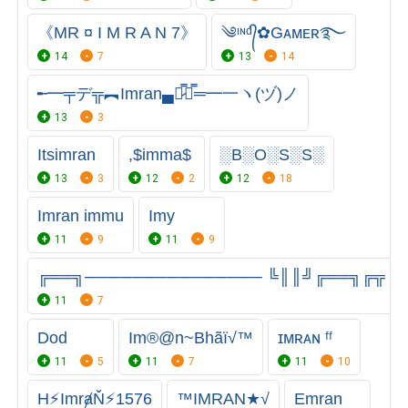
《MR ¤ I M R A N 7》
༄ᶦᶰᵈ᭄✿Gᴀᴍᴇʀ࿐
14
7
13
14
╾━╤デ╦︻Imran▄︻̷̿┻̿═━一ヽ(ヅ)ノ
13
3
Itsimran
,$imma$
░B░O░S░S░
13
3
12
2
12
18
Imran immu
Imy
11
9
11
9
╔══╗─────────────── ╚║║╝╔══╗╔╦
11
7
Dod
Im®@n~Bhãï√™
ɪᴍʀᴀɴ ᶠᶠ
11
5
11
7
11
10
H⚡ImrⱥŇ⚡1576
™IMRAN★√
Emran