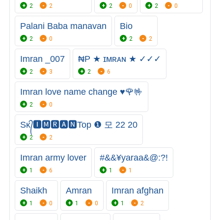
2
2
2
0
2
0
Palani Baba manavan
Bio
2
0
2
2
Imran _007
₦P ★ ɪᴍʀᴀɴ ★ ✓✓✓
2
3
2
6
Imran love name change ♥️🌹🤟
2
0
Sᴋ᭄🅸🅼🆁🅰🅽Top ❶ 모 22 20
2
2
Imran army lover
#&&¥yaraa&@:?!
1
6
1
1
Shaikh
Amran
Imran afghan
1
0
1
0
1
2