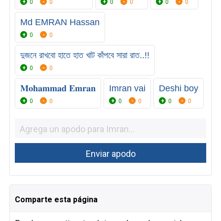
0
0
0
0
0
0
Md EMRAN Hassan
0
0
দুজনে রাখবো হাতে হাত খাট কাঁপবে সারা রাত..!!
0
0
𝐌𝐨𝐡𝐚𝐦𝐦𝐚𝐝 𝐄𝐦𝐫𝐚𝐧
Imran vai
Deshi boy
0
0
0
0
0
0
Comparte esta página