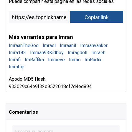
Puede compartir esta página en las redes sociales.
Más variantes para Imran
ImraanTheGod
Imrael
Imraanil
Imraanvanker
Imra143
Imraan93Kidboy
Imragdoll
Imraeh
Imrafi
ImRaffika
Imraeve
Imrac
ImRadix
Imrabijr
Apodo MD5 Hash:
933029c64e9f32d9522018ef7d4ed894
Comentarios