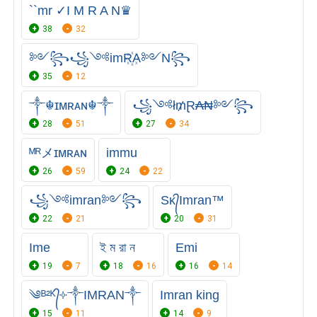
``mr ✓I M R A N♛
38
32
༻꧂꧁༺imR꙰A༻N꧂
35
12
༒☬ɪᴍʀᴀɴ☬༒
꧁༺ł₥Ɽ₳₦༻꧂
28
51
27
34
ᴹᴿメ️ɪᴍʀᴀɴ
immu
26
59
24
22
꧁༺imran༻꧂
Sᴋ᭄Imran™
22
21
20
31
Ime
ই ম রা ন
Emi
19
7
18
16
16
14
༄ᴮ²ᴷ᭄༓༒IMRAN༒
Imran king
15
11
14
9