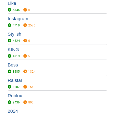
Like
5546
0
Instagram
4710
2576
Stylish
4324
0
KING
4313
5
Boss
3585
1324
Raistar
3187
156
Roblox
2436
895
2024