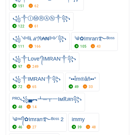
151
62
꧁༒ⒾⓂⓇⒶⓃ༒꧂
122
61
꧁༺łℳℜ₳₦༻꧂
༄✿Imran࿐ᴮᵒˢˢ
111
166
105
43
꧁༒Love°᭄IMRAN༒꧂
97
249
꧁༒IMRAN༒꧂
°••Îm®âñ••°
72
65
49
33
ᴾᴿᴼ꧁▄︻┻═┳一Iᴍℝสn꧂
48
14
༄ᶦᶰᵈ᭄✿Imran࿐ᴮᵒˢˢ 2
immy
46
27
39
48