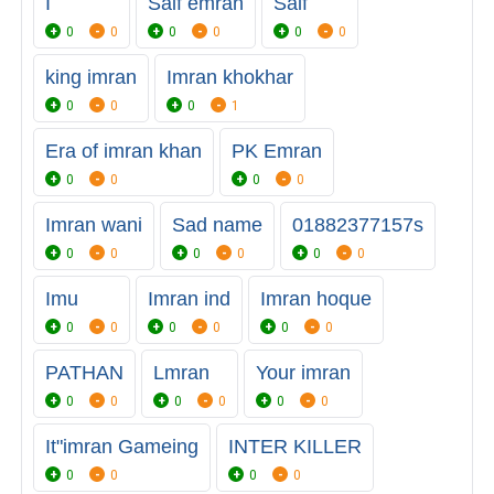
I
Saif emran
Saif
0
0
0
0
0
0
king imran
Imran khokhar
0
0
0
1
Era of imran khan
PK Emran
0
0
0
0
Imran wani
Sad name
01882377157s
0
0
0
0
0
0
Imu
Imran ind
Imran hoque
0
0
0
0
0
0
PATHAN
Lmran
Your imran
0
0
0
0
0
0
It"imran Gameing
INTER KILLER
0
0
0
0