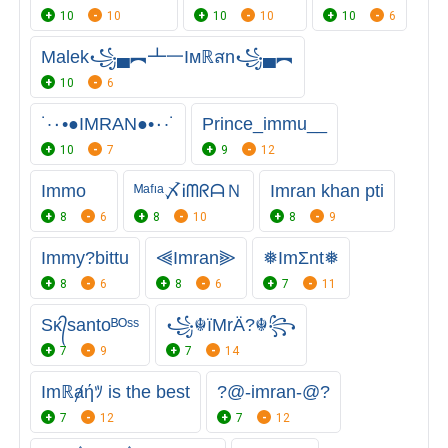
10
10
10
10
10
6
Malek꧁▄︻┻一Iᴍℝสn꧁▄︻
10
6
˙·٠•●IMRAN●•٠·˙
Prince_immu__
10
7
9
12
Immo
ᴹᵃᶠᶦᵃ〆ᎥᗰᖇᗩＮ
Imran khan pti
8
6
8
10
8
9
Immy?bittu
⫷Imran⫸
❅ImΣnt❅
8
6
8
6
7
11
Sᴋ᭄santoᴮᴼˢˢ
꧁☬ïMrÄ?☬꧂
7
9
7
14
Imℝⱥήﾂ is the best
?@-imran-@?
7
12
7
12