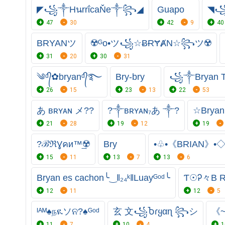
◤꧁༒HนrrΐcaŇe༒꧂◢
Guapo
◥꧁
47
30
42
9
40
BRYANツ
☢️ᴳo•ツ꧁☆ɃɌɎȺN☆꧂ツ☢️
31
20
30
31
༄ᵈ᭄✿bryanᵈ᭄࿐
Bry-bry
꧁༒Bryan
26
15
23
13
22
53
あ ʙʀʏᴀɴ メ??
?༒ʙʀʏᴀɴ₇あ ༒?
☆Brya
21
28
19
12
19
?ℬℜƔคи™͢☢️
Bry
•♧•《BRIAN》•◇
15
11
13
7
13
6
Bryan es cachon╰‿‖₂₄ᵏ‖Luayᴳᵒᵈ╰
Ƭ☉Ꭾ々B R 
12
11
12
5
ᴵᴬᴹ♠️⁣நዪソନ?♠️ ᴳᵒᵈ
玄 文꧁Ⴆɾყαɳ ꧂シ
《~
11
7
10
4
1