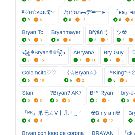
ᴮ♡н☆ᴀᴅɪʟ࿐
乃гץคภ︻デ═一 ▸
『ʀɢ』•ʙ
9
6
8
12
8
6
Bryan Tc
Bryanmayer
Břýăň :)
ツ☢️
8
3
8
6
8
6
8
꧁☬Bryan✟☬꧂
∆Bryan∆
Bry-Guy
7
15
7
11
7
6
Golemcito♡♡
《☆Bryan☆》
™King°¹³²
6
10
6
2
6
3
Stan
?Bryan? AK7
B™ Ryan
bry-o
5
3
5
5
5
4
5
『ᴹᴿ』爪乇ㄥᐯ丨几╰‿╯
☢️B r y a n☢️
Br
4
4
4
12
Bryan con logo de corona
BRAYAN
『ck