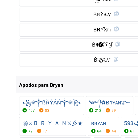
B𝚁Y̆̈𝐀𝑵
𝖡𝗥Y̺͆Ҳᑎ
B̑̈ꋪ🅨︎🇦 N̺͆
B̑̈R҈ሃҟ𝓝
Apodos para Bryan
꧁☬༒ßŘÝÁŃ༒☬꧂
༄ᶦᶰᵈ᭄✿Bʀʏᴀɴ࿐
457
83
212
99
㊜⚔Ｂ Ｒ Ｙ Ａ Ｎ⚔彡★
ʙʀʏᴀɴ
59
79
17
64
44
61