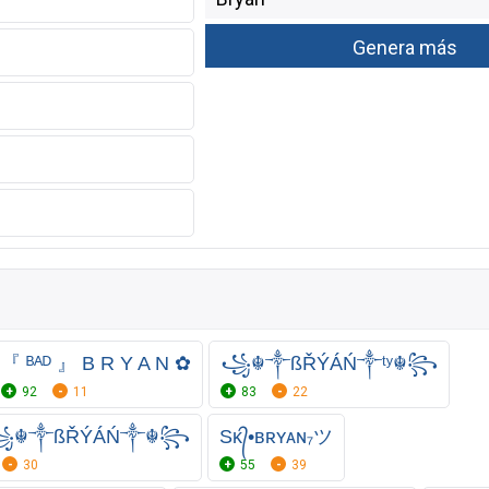
『 ᴮᴬᴰ 』 B R Y A N ✿
꧁☬༒ßŘÝÁŃ༒ᵗʸ☬꧂
92
11
83
22
3꧁☬༒ßŘÝÁŃ༒☬꧂
Sᴋ᭄•ʙʀʏᴀɴ₇ツ
30
55
39