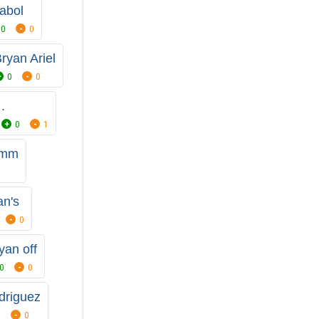
abol
0
0
ryan Ariel
0
0
.
0
1
mmm
an's
0
yan off
0
0
driguez
0
0