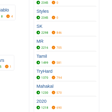
2345
0
iablo
Styles
8
4
2345
0
SK
2298
846
MR
2216
705
Tamil
rs
1499
581
5
1
TryHard
1370
794
Mahakal
1230
570
2020
1218
690