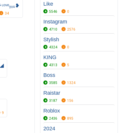
Like
⚘ᶫᵒᵛᵉᵧₒᵤ❥
5546
0
34
Instagram
4710
2576
Stylish
4324
0
KING
◢
4313
5
Boss
3585
1324
Raistar
3187
156
Roblox
9
2436
895
2024