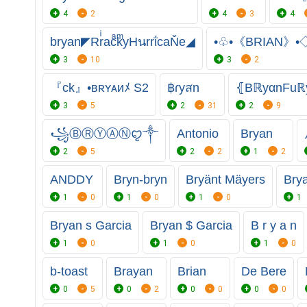
4
2
4
3
4
bryan◤RrͥacͣkͫyHนrrΐcaŇe◢
•♧•《BRIAN》•
3
10
3
2
『ck』•ʙʀʏᴀиﾒ S2
฿ɾyสn
⦃BℝyαnFuℝy
3
5
2
31
2
9
꧁Ⓑ︎Ⓡ︎Ⓨ︎Ⓐ︎Ⓝ︎ꨄ︎༒︎
Antonio
Bryan
2
5
2
2
1
2
ANDDY
Bryn-bryn
Bryänt Mäyers
Bry
1
0
1
0
1
0
1
Bryan s Garcia
Bryan $ Garcia
B r y a n
1
0
1
0
1
0
b-toast
Brayan
Brian
De Bere
0
5
0
2
0
0
0
0