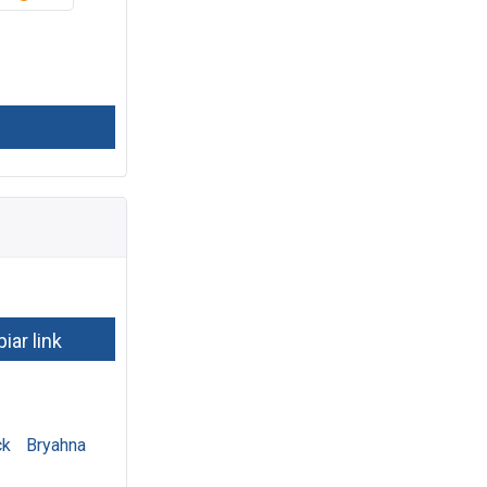
ck
Bryahna