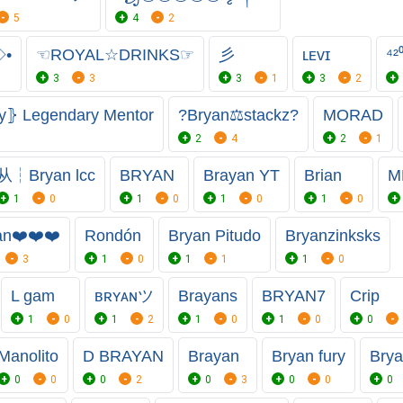
5
4
2
◇•
☜ROYAL☆DRINKS☞
彡
ʟᴇᴠɪ
⁴²
3
3
3
1
3
2
⦄ Legendary Mentor
?Bryan⚖️stackz?
MORAD
2
4
2
1
从┆Bryan lcc
BRYAN
Brayan YT
Brian
M
1
0
1
0
1
0
1
0
an❤️❤️❤️
Rondón
Bryan Pitudo
Bryanzinksks
3
1
0
1
1
1
0
L gam
ʙʀʏᴀɴツ
Brayans
BRYAN7
Crip
1
0
1
2
1
0
1
0
0
Manolito
D BRAYAN
Brayan
Bryan fury
Brya
0
0
0
2
0
3
0
0
0