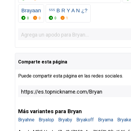
Brayaan
⁵⁵⁵ B R Y A N ¿?
0
0
0
1
Comparte esta página
Puede compartir esta página en las redes sociales.
Más variantes para Bryan
Bryahne
Bryalop
Bryaby
Bryakoff
Bryama
Bryake