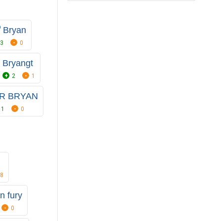
⁰ Bryan
3
0
Bryangt
2
1
R BRYAN
1
0
8
n fury
0