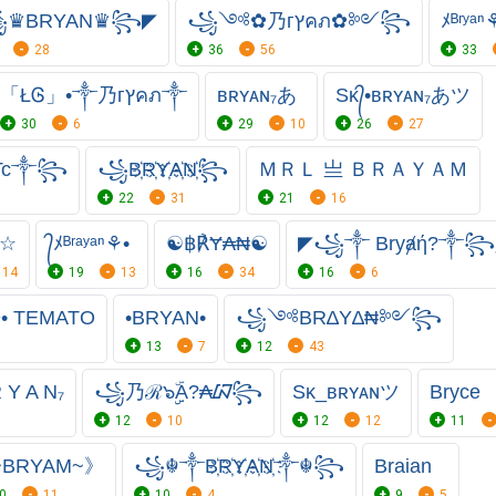
♛BRYAN♛꧂◤
꧁༺✿乃гץคภ✿༻꧂
ﾒᴮʳʸᵃⁿ
28
36
56
33
「ŁᎶ」•༒乃гץคภ༒
ʙʀʏᴀɴ₇あ
Sᴋ᭄•ʙʀʏᴀɴ₇あツ
30
6
29
10
26
27
 Tc༒꧂
꧁B҉R҉Y҉A҉N҉꧂
ＭＲＬ 亗 ＢＲＡＹＡＭ
22
31
21
16
n☆
᭄ﾒᴮʳᵃʸᵃⁿ⚘•
☯฿℟Ɏ₳₦☯
◤꧁༒ Bryⱥή?༒꧂
14
19
13
16
34
16
6
• TEMATO
•BRYAN•
꧁༺BR∆Y∆₦༻꧂
13
7
12
43
Y A N₇
꧁乃ℛ๖ۣۣۜА?₳ᮘ꧂
Sᴋ_ʙʀʏᴀɴツ
Bryce
12
10
12
12
11
BRYAM~》
꧁☬༒B҉R҉Y҉A҉N҉༒☬꧂
Braian
0
11
10
4
9
5