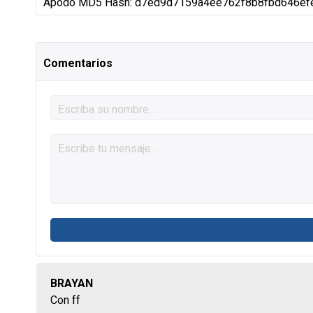
Apodo MD5 Hash: d7ed9d7159a4ee762f8b8fbd646ef
Comentarios
BRAYAN
Con ff