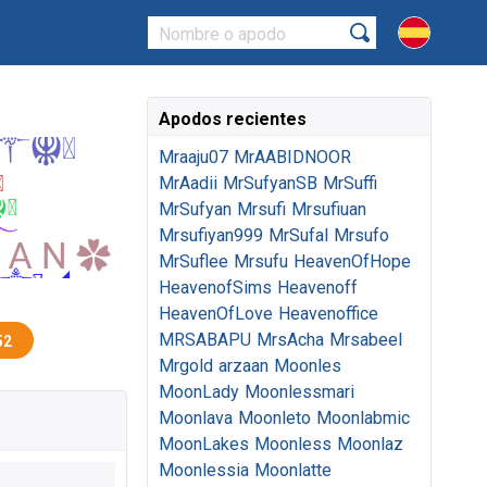
Apodos recientes
Mraaju07
MrAABIDNOOR
MrAadii
MrSufyanSB
MrSuffi
MrSufyan
Mrsufi
Mrsufiuan
Mrsufiyan999
MrSufal
Mrsufo
MrSuflee
Mrsufu
HeavenOfHope
HeavenofSims
Heavenoff
HeavenOfLove
Heavenoffice
MRSABAPU
MrsAcha
Mrsabeel
52
Mrgold
arzaan
Moonles
MoonLady
Moonlessmari
Moonlava
Moonleto
Moonlabmic
MoonLakes
Moonless
Moonlaz
Moonlessia
Moonlatte