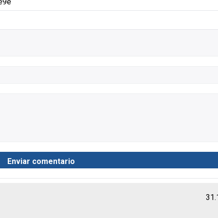
e9e
31.