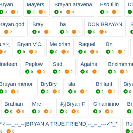
Bryan
Mayers
Brayan aravena
Eso tilin
Di
0
1
0
0
0
0
0
0
rayan.god
Bray
ba
DON BRAYAN
B
2
0
1
0
0
0
0
 ×͜×
Bryan V’O
Me brian
Raquel
Bn
6
0
0
0
0
0
0
0
0
ineteen
Peplow
Sad
Agatha
Bnximm
0
0
0
0
0
1
0
0
Brayan menor
BryBry
sla
Brillant
Bry
0
0
0
0
0
1
0
0
0
Brahian
Mrc
あ|Bryan F
Ginamirino
Br
0
0
0
0
0
0
0
0
*✓---_--_--[BRYAN A TRUE FRIEND]--_--_---✓*_*
Ro
0
0