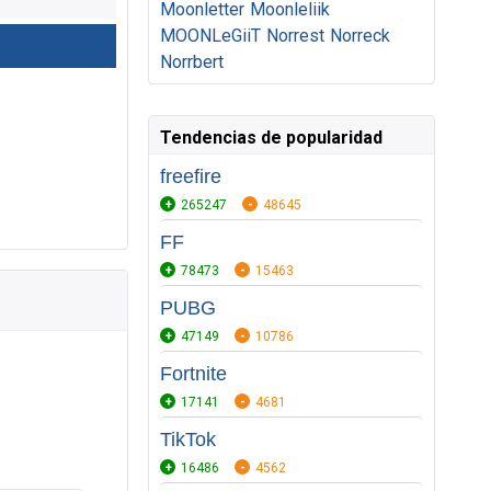
Moonletter
Moonleliik
MOONLeGiiT
Norrest
Norreck
Norrbert
Tendencias de popularidad
freefire
265247
48645
FF
78473
15463
PUBG
47149
10786
Fortnite
17141
4681
TikTok
16486
4562