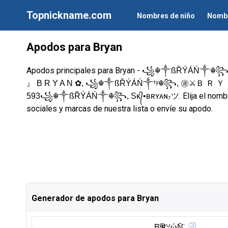
Topnickname.com
Nombres de niño
Nombr
Apodos para Bryan
Apodos principales para Bryan -
꧁☬༒ßŘÝÁŃ༒☬꧂, ༄ᶦ
』 B R Y A N ✿, ꧁☬༒ßŘÝÁŃ༒ᵗʸ☬꧂, ㊜⚔Ｂ Ｒ Ｙ 
. Elija el nom
593꧁☬༒ßŘÝÁŃ༒☬꧂, Sᴋ᭄•ʙʀʏᴀɴ₇ツ
sociales y marcas de nuestra lista o envíe su apodo.
Generador de apodos para Bryan
B͜͡𝕽ꌩώN̆̈