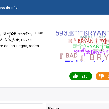
es de niña
ᶰᵈ᭄✿Bʀʏᴀɴ࿐, 『 ᴮᴬᴰ
Ａ Ｎ⚔彡★, ʙʀʏᴀɴ,
bre de los juegos, redes
210