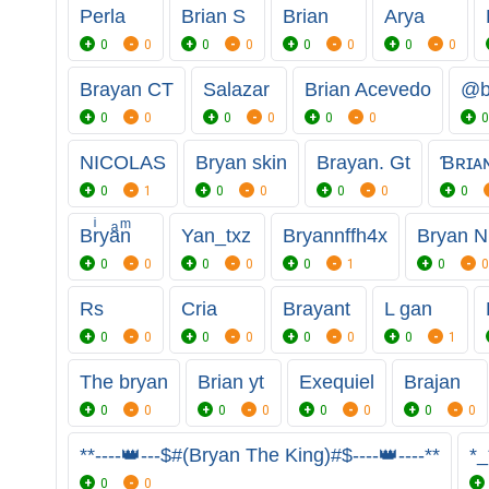
Perla
Brian S
Brian
Arya
0
0
0
0
0
0
0
0
Brayan CT
Salazar
Brian Acevedo
@b
0
0
0
0
0
0
0
NICOLAS
Bryan skin
Brayan. Gt
Ɓʀɪᴀɴ
0
1
0
0
0
0
0
Brͥyaͣnͫ
Yan_txz
Bryannffh4x
Bryan N
0
0
0
0
0
1
0
0
Rs
Cria
Brayant
L gan
0
0
0
0
0
0
0
1
The bryan
Brian yt
Exequiel
Brajan
0
0
0
0
0
0
0
0
**----👑---$#(Bryan The King)#$----👑----**
*_
0
0