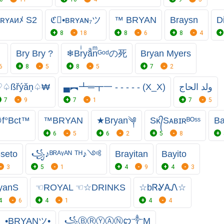
ʀʏᴀиﾒ S2
ℭ᭄•ʙʀʏᴀɴ₇ツ
™ BRYAN
Braysn
D
8
18
8
6
8
4
Bry Bry ?
❄Brͥyaͣnͫᴳᵒᵈの死
Bryan Myers
6
8
5
8
5
7
2
♡♤ßřýăņ♤₩
▄︻┻═┳一 - - - - - (X_X)
ولد الحاج
7
9
7
1
7
5
∅f°Bct™
™BRYAN
★Bryan༆
Sᴋ᭄Sᴀʙɪʀᴮᴼˢˢ
Ba
6
5
6
2
5
8
-seto
꧁♪ᴮᴿᴬᵞᴬᴺ ᵀᴴ♪༺
Brayitan
Bayito
3
5
1
4
9
4
3
yanS
☜ROYAL ☜☆DRINKS
☆bᏒᎽᎪᏁ☆
4
6
4
1
4
4
』•BRYANツ•
꧁Ⓑ︎Ⓡ︎Ⓨ︎Ⓐ︎Ⓝ︎ꨄ︎༒︎M