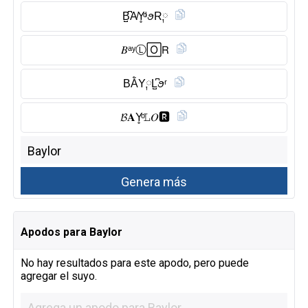
B̺͆A̸Y̥ͦˡꪮR༙
𝐵ᵃʸⓁ︎🄾𝖱
BẰY༙L̺͆ꪮʳ
𝓑𝐀Y̥ͦ𝙻𝑂🆁︎
Apodos para Baylor
No hay resultados para este apodo, pero puede
agregar el suyo.