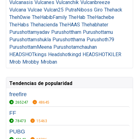
Vulcanasis
Vulcanes
Vulcanchik
Vulcanbreeze
Vulcana
Vulcae
Vulcan25
PutraNiboss
Giro
Thehack
Theh0wie
TheHabibFamily
TheHab
TheHachebe
TheHabs
Thehacienda
TheHAAS
Thehabhater
Purushottamyadav
Purushottham
Purushottamu
Purushottamshukla
Purushotthama
Purushoth79
PurushottamMeena
Purushotamchauhan
HEADSHOTkings
Headshotkingd
HEADSHOTKILER
Mrob
Mrobby
Mroban
Tendencias de popularidad
freefire
265247
48645
FF
78473
15463
PUBG