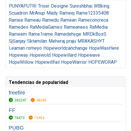
PUNYAPUTRI
Trixer
Designe
Sureshbhai
WBking
Scuadron
MrAnup
Mady
Rameej
Rame12335408
Ramea
Rameau
Ramedu
Ramean
Rameconcreca
Ramedes
RaMediaGames
Rameanees
RaMedia
Rameem
Rame1rame
Ramedehyge
MRDkBosS
SjSanjay
Sktamilan
Meheraj
praju
MRAKASHYT
Leaman
romeyo
Hopeworldcanchange
HopeWasHere
Hopeway
Hopewold
Hopewillard
Hopewave
HopeWillow
Hopewillfail
HopeWarrior
HOPEWORAP
Tendencias de popularidad
freefire
265247
48645
FF
78473
15463
PUBG