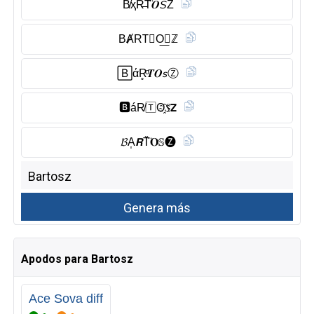
B̸ҳR̶T̑̈𝑶𝘚Z
BȺRT⃠O͟𝔖ℤ
🄱άR̥ͦ𝑻𝑶𝘴Ⓩ︎
🅱︎áR̸🅃O҈𝑆𝗭
𝓑A͎𝙍T̆̈𝐎𝕊🅩
Apodos para Bartosz
Ace Sova diff