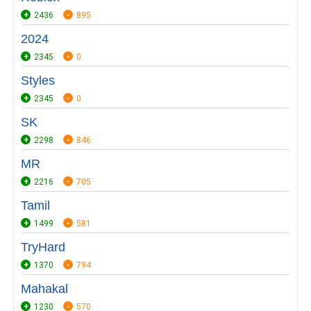
2436
895
2024
2345
0
Styles
2345
0
SK
2298
846
MR
2216
705
Tamil
1499
581
TryHard
1370
794
Mahakal
1230
570