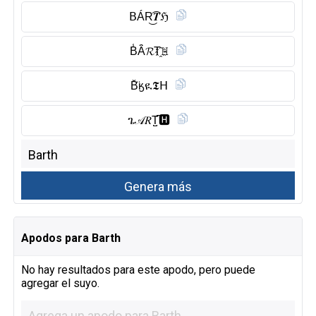
𝖡ÁR͜͡𝑻ℌ
B̾Ȃ̈𝓡T҈𝙷
B̆̈ӄዪ𝕿ᕼ
ጌ𝒜𝑅T̺͆🅷︎
Apodos para Barth
No hay resultados para este apodo, pero puede
agregar el suyo.