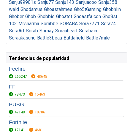
Sanju99901s
Sanju77
Sanju143
Sanjuacoo
Sanju358
weld
Ghodamus
Ghoastahmes
Gho5tGaming
Ghobhlin
Ghober
Ghob
Ghobbie
Ghoatet
Ghoastfalcon
Gho8st
103
Mrsharma
Sorabbe
SORABA
Sora7771
Sora24
SoraArt
Sorab
Soraay
Soraaheart
Sorabain
Soraakasuno
Battle3beau
Battlafield
Battle7mile
Tendencias de popularidad
freefire
265247
48645
FF
78473
15463
PUBG
47149
10786
Fortnite
17141
4681