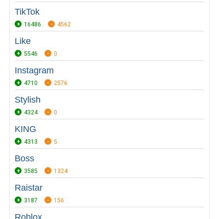
TikTok
16486
4562
Like
5546
0
Instagram
4710
2576
Stylish
4324
0
KING
4313
5
Boss
3585
1324
Raistar
3187
156
Roblox